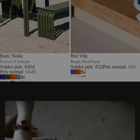
Banc Nokk
Bol Vilu
Écorce d’orange
Beige désertique
Soldes prix
€454
Soldes prix
€52
Prix normal
€65
Prix normal
€649
Violet
Écorce
Beige
Myrtille
Vert
Écorce
Zinc
Beige
iris
d’orange
désertique
douce
forêt
d’orange
désertique
DÉCOUVREZ D'AUTRES HISTOIRES