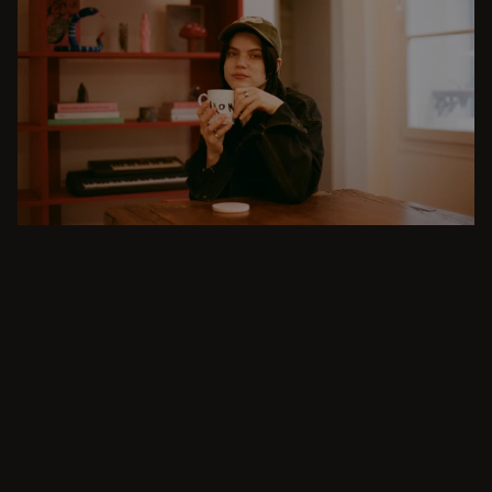
SALLE À MANGER
Qu'il s'agisse de dîners intimes ou de festins
somptueux, l'inspiration pour une salle à
manger moderne n'est qu'à quelques clics.
Découvrez les tables rondes et rectangulaires,
bancs, chaises, chariots de bar et tabourets
de bar pour les espaces japandi ou
minimalistes. Convient aux maisons petites ou
spacieuses.