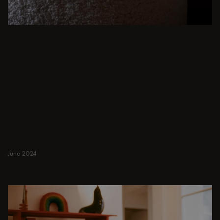
BEIGE
Qu'il s'agisse de dîners intimes ou de festins
somptueux, l'inspiration pour une salle à
manger moderne n'est qu'à quelques clics.
Découvrez les tables rondes et rectangulaires,
bancs, chaises, chariots de bar et tabourets
de bar pour les espaces japandi ou
minimalistes. Convient aux maisons petites ou
spacieuses.
June 2024
En savoir plus
En savoir plus