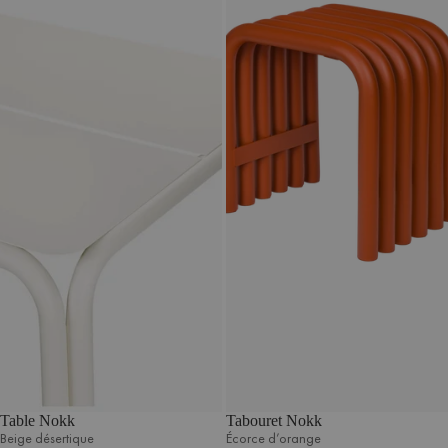
Table Nokk
Tabouret Nokk
Beige désertique
Écorce d’orange