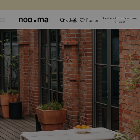
SE TERMINE DANS
Achet
Achet
Nombre total d'articles dans
Panier
Produits
Panier:
0
Soldes
Pro
Plus d'informations