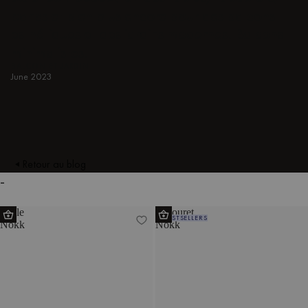
bancs et bien plus encore pour des balcons
esthétiques et des jardins modernes. Balcons
minimalistes.
BALCON ET JARDIN
June 2023
Retour au blog
-
Table
Tabouret
BESTSELLERS
Nokk
Nokk