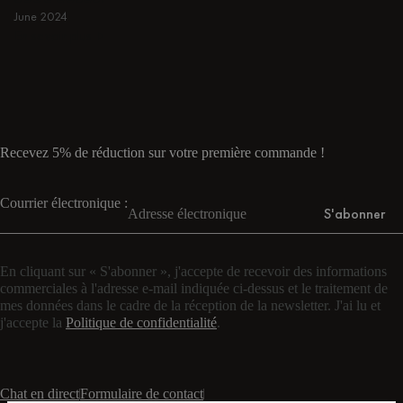
June 2024
En savoir plus
En savoir plus
Recevez 5% de réduction sur votre première commande !
Courrier électronique :
S'abonner
En cliquant sur « S'abonner », j'accepte de recevoir des informations
commerciales à l'adresse e-mail indiquée ci-dessus et le traitement de
mes données dans le cadre de la réception de la newsletter. J'ai lu et
j'accepte la
Politique de confidentialité
.
Chat en direct
Formulaire de contact