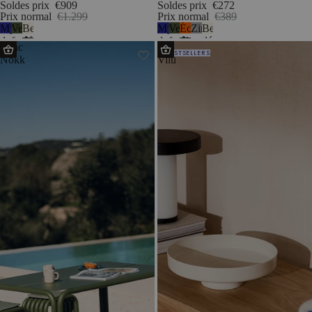
Soldes prix
€909
Soldes prix
€272
Prix normal
€1.299
Prix normal
€389
Myrtille
Vert
Beige
Myrtille
Vert
Écorce
Zinc
Beige
douce
forêt
désertique
douce
forêt
d’orange
désertique
Banc
Bol
BESTSELLERS
Nokk
Vilu