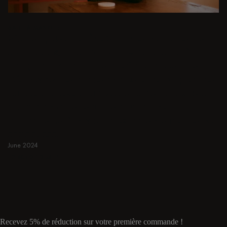
SALLE À MANGER
Qu'il s'agisse de dîners intimes ou de festins
somptueux, l'inspiration pour une salle à
manger moderne n'est qu'à quelques clics.
Découvrez les tables rondes et rectangulaires,
bancs, chaises, chariots de bar et tabourets
de bar pour les espaces japandi ou
minimalistes. Convient aux maisons petites ou
spacieuses.
June 2024
En savoir plus
En savoir plus
Recevez 5% de réduction sur votre première commande !