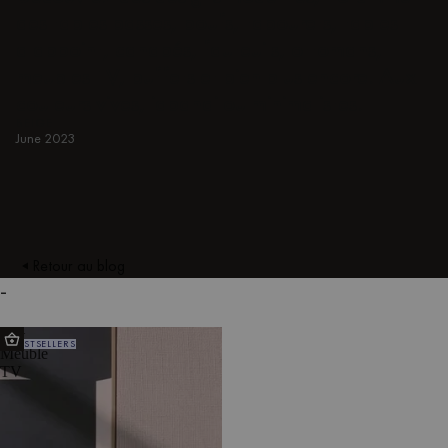
des tables basses, poufs, tabourets, tables
d'appoint, canapés, fauteuils, ottomans,
meubles TV, buffets et bien plus encore. Aux
couleurs vives, japandi ou minimalistes.
BEIGE
June 2023
Retour au blog
-
Met
BESTSELLERS
Meuble
TV