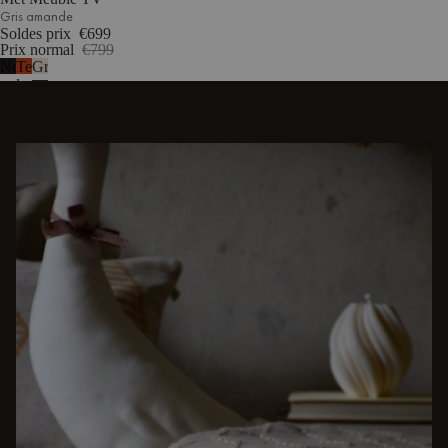
Gris amande
Soldes prix
€699
Prix normal
€799
Noir
Terracotta
Gris
volcan
rose
amande
DÉCOUVREZ D'AUTRES HISTOIRES