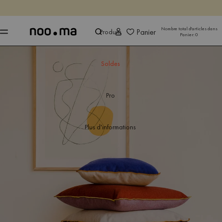
SE TERMINE DANS
Achet
Achet
Nombre total d'articles dans
Panier
Produits
Panier:
0
Soldes
Pro
Plus d'informations