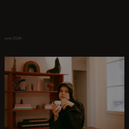
Découvrez les tables rondes et rectangulaires,
bancs, chaises, chariots de bar et tabourets
de bar pour les espaces japandi ou
minimalistes. Convient aux maisons petites ou
spacieuses.
June 2024
En savoir plus
En savoir plus