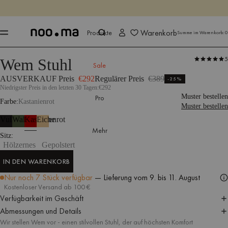
ENDET IN
Jetzt shoppen
Jetzt shoppen
Warenkorb
Produkte
Summe im Warenkorb:
0
5
Wem Stuhl
Produkte
Alle Möbel
Sitzplätze
Stühle
Esszimmerstühle
Sale
AUSVERKAUF Preis
€292
Regulärer Preis
€389
-25%
Niedrigster Preis in den letzten 30 Tagen:
€292
Muster bestellen
Pro
Farbe
Kastanienrot
Muster bestellen
Vulkanschwarz
Waldgrün
Kastanienrot
Eiche
Mehr
Holzsitz
Sitz
Hölzernes
Gepolstert
IN DEN WARENKORB
IN DEN WARENKORB
Nur noch 7 Stück verfügbar
— Lieferung
vom 9. bis 11. August
Kostenloser Versand ab 100 €
Verfügbarkeit im Geschäft
Abmessungen und Details
Wir stellen Wem vor - einen stilvollen Stuhl, der auf höchsten Komfort