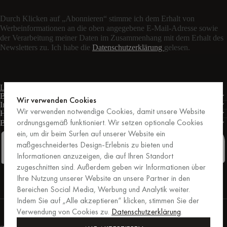
Durch Klicken auf „Abonnieren“ stimme ich dem Erhalt von
Werbeinformationen an die oben angegebene E-Mail-Adresse sowie
der Verarbeitung meiner Daten im Zusammenhang mit dem Erhalt des
Newsletters zu. Ich habe die
Datenschutzerklärung
gelesen.
Live-Chat
Kontaktformular
Mo – Fr: 9:00 – 17:00 Uhr MEZ
Bedingungen
Wir verwenden Cookies
Informationen
Wir verwenden notwendige Cookies, damit unsere Website
Hilfe
ordnungsgemäß funktioniert. Wir setzen optionale Cookies
Business
PRO
ein, um dir beim Surfen auf unserer Website ein
maßgeschneidertes Design-Erlebnis zu bieten und
Informationen anzuzeigen, die auf Ihren Standort
zugeschnitten sind. Außerdem geben wir Informationen über
Facebook
Instagram
Linkedin
Pinterest
Ihre Nutzung unserer Website an unsere Partner in den
Bereichen Social Media, Werbung und Analytik weiter.
Indem Sie auf „Alle akzeptieren“ klicken, stimmen Sie der
Einkäufe, die von Trusted Shops abgesichert sind.
Verwendung von Cookies zu.
Datenschutzerklärung
.
Kaufschutz bis zu 20.000 €.
For those who care.