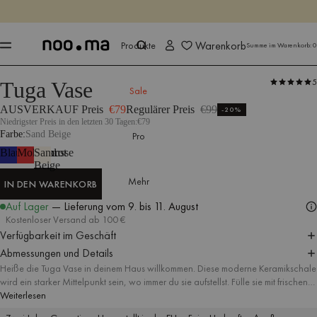
ENDET IN
Jetzt shoppen
Jetzt shoppen
Warenkorb
Produkte
Summe im Warenkorb:
0
5
Tuga Vase
Produkte
Alle Accessoires
Tafelservice
Dekorative Accessoires
Sale
AUSVERKAUF Preis
€79
Regulärer Preis
€99
-20%
Niedrigster Preis in den letzten 30 Tagen:
€79
Farbe
Sand Beige
Pro
Blaubeermousse
Mohnenrot
Sand
Beige
Mehr
IN DEN WARENKORB
IN DEN WARENKORB
Auf Lager
— Lieferung
vom 9. bis 11. August
Kostenloser Versand ab 100 €
Verfügbarkeit im Geschäft
Abmessungen und Details
Heiße die Tuga Vase in deinem Haus willkommen. Diese moderne Keramikschale
wird ein starker Mittelpunkt sein, wo immer du sie aufstellst. Fülle sie mit frischen
Schnittblumen oder dekorativen Zweigen und erfreue dich an deinem
Weiterlesen
aufgepeppten Interieur.