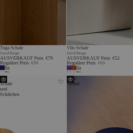
Tuga Schale
Vilu Schale
Sand Beige
Sand Beige
AUSVERKAUF Preis
€79
AUSVERKAUF Preis
€52
Regulärer Preis
€99
Regulärer Preis
€65
Blaubeermousse
Sand
Iris
Orangenschale
Sand
Beige
Violett
Beige
Oul
Tenu
Schale
Tablett
und
Schälchen