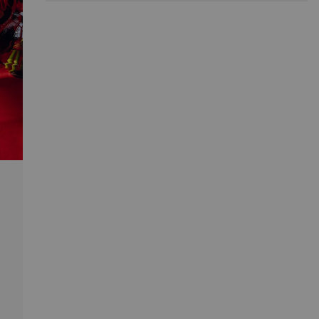
Einzelstück oder mit Blumen geschmückt, zieht Dam die
Aufmerksamkeit auf sich und verleiht verschiedenen
Interieurs Eleganz.