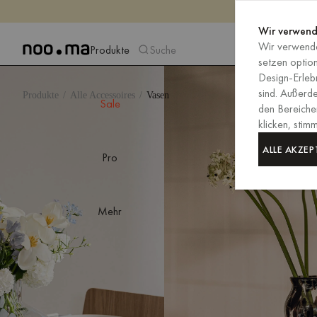
Wir verwend
Wir verwende
Produkte
Suche
setzen optio
Design-Erlebn
sind. Außerd
Produkte
Alle Accessoires
Vasen
Sale
den Bereiche
klicken, sti
ALLE AKZEP
Pro
Mehr