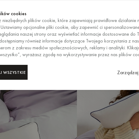
Kup te
KOŃCZY SIĘ ZA
Kup te
ików cookies
 niezbędnych plików cookie, które zapewniają prawidłowe działanie n
PL
/
EUR
WYBÓR REG
. Ustawiamy opcjonalne pliki cookie, aby zapewnić ci spersonalizowan
glądania naszej strony oraz wyświetlać informacje dostosowane do T
 Udostępniamy również informacje dotyczące Twojego korzystania z nas
erom z zakresu mediów społecznościowych, reklamy i analityki. Klikaj
 wszystko”, wyrażasz zgodę na wykorzystywanie przez nas plików co
Zarządzaj 
J WSZYSTKIE