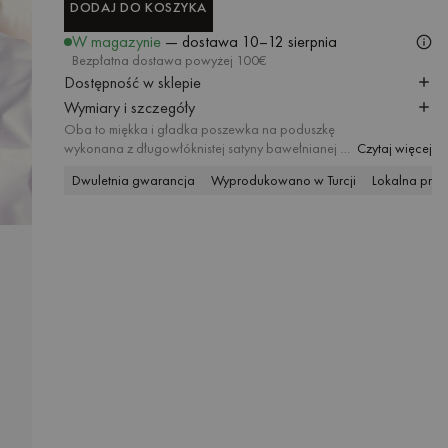
DODAJ DO KOSZYKA
DODAJ DO KOSZYKA
W magazynie
— dostawa
10–12 sierpnia
Bezpłatna dostawa powyżej 100€
Dostępność w sklepie
Wymiary i szczegóły
Oba to miękka i gładka poszewka na poduszkę
wykonana z długowłóknistej satyny bawełnianej o
Czytaj więcej
gęstości splotu 300 TC – idealne połączenie
Dwuletnia gwarancja
Wyprodukowano w Turcji
Lokalna prod
komfortu i trwałości. Oba jest dwustronna, a różne
kolory pozwolą ci stworzyć neutralny klimat w
sypialni albo wypełnić ją przytulnymi barwami.
Poszewka jest dostępna w wielu rozmiarach i
pasuje do poszwy na kołdrę z tej samej kolekcji,
sprawdzając się w sypialniach w każdym stylu.