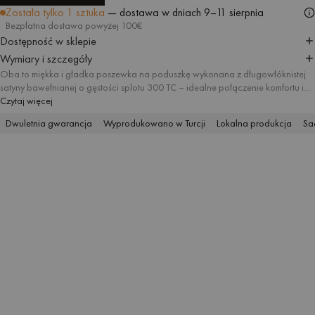
DODAJ DO KOSZYKA
Została tylko 1 sztuka
— dostawa w dniach
9–11 sierpnia
Bezpłatna dostawa powyżej 100€
Dostępność w sklepie
Wymiary i szczegóły
Oba to miękka i gładka poszewka na poduszkę wykonana z długowłóknistej
satyny bawełnianej o gęstości splotu 300 TC – idealne połączenie komfortu i
trwałości. Oba jest dwustronna, a różne kolory pozwolą ci stworzyć neutralny
Czytaj więcej
klimat w sypialni albo wypełnić ją przytulnymi barwami. Poszewka jest dostępna
Dwuletnia gwarancja
Wyprodukowano w Turcji
Lokalna produkcja
Sa
w wielu rozmiarach i pasuje do poszwy na kołdrę z tej samej kolekcji,
sprawdzając się w sypialniach w każdym stylu.