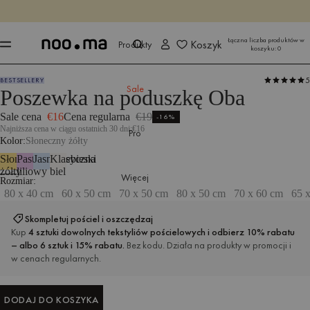
KOŃCZY SIĘ ZA
Kup teraz
Kup teraz
Łączna liczba produktów w
Koszyk
Produkty
koszyku:
0
5
BESTSELLERY
Produkty
Wszystkie tekstylia
Tekstylia do sypialni
Pościel
Sale
Poszewka na poduszkę Oba
Sale cena
€16
Cena regularna
€19
-16%
Najniższa cena w ciągu ostatnich 30 dni:
€16
Pro
Kolor
Słoneczny żółty
Słoneczny
Pastelowy
Jasnoniebieski
Klasyczna
żółty
liliowy
biel
Więcej
Wymiary: 70 x 50 cm
Rozmiar
80 x 40 cm
60 x 50 cm
70 x 50 cm
80 x 50 cm
70 x 60 cm
65 
Skompletuj pościel i oszczędzaj
Kup
4 sztuki dowolnych tekstyliów pościelowych i odbierz 10% rabatu
– albo 6 sztuk i 15% rabatu.
Bez kodu. Działa na produkty w promocji i
w cenach regularnych.
DODAJ DO KOSZYKA