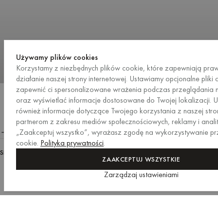
Używamy plików cookies
Korzystamy z niezbędnych plików cookie, które zapewniają pra
działanie naszej strony internetowej. Ustawiamy opcjonalne pliki 
zapewnić ci spersonalizowane wrażenia podczas przeglądania n
ZOBACZ WIĘCEJ INSPIRACJI
oraz wyświetlać informacje dostosowane do Twojej lokalizacji. 
ZOBACZ WIĘCEJ INSPIRACJI
również informacje dotyczące Twojego korzystania z naszej str
partnerom z zakresu mediów społecznościowych, reklamy i anality
Wymiary i szczegóły
„Zaakceptuj wszystko”, wyrażasz zgodę na wykorzystywanie pr
cookie.
Polityka prywatności
.
SKU:
ACC3123.57
ZAAKCEPTUJ WSZYSTKIE
Zarządzaj ustawieniami
Poszewka na poduszkę Oba
70 x 50 cm
/
Słoneczny żółty