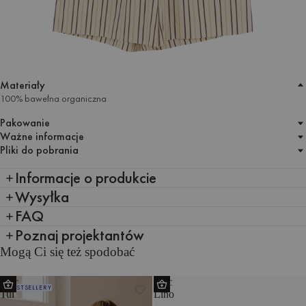
Materiały
100% bawełna organiczna
Pakowanie
Ważne informacje
Pliki do pobrania
Informacje o produkcie
Wysyłka
FAQ
Poznaj projektantów
Mogą Ci się też spodobać
Koc
Koc
BESTSELLERY
Tul
Lino