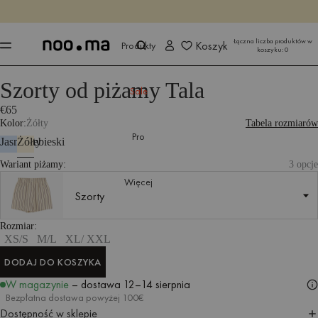
KOŃCZY SIĘ ZA
Kup teraz
Kup teraz
Łączna liczba produktów w
Koszyk
Produkty
koszyku:
0
Szorty od piżamy Tala
Produkty
Wszystkie tekstylia
Sypialnia
Sale
€65
Kolor
Żółty
Tabela rozmiarów
Pro
Jasnoniebieski
Żółty
Wariant piżamy:
3 opcje
Więcej
Szorty
Szorty
Rozmiar M/L
Rozmiar
XS/S
M/L
XL/ XXL
DODAJ DO KOSZYKA
DODAJ DO KOSZYKA
W magazynie
– dostawa
12–14 sierpnia
Bezpłatna dostawa powyżej 100€
Dostępność w sklepie