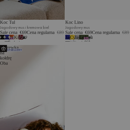
Koc Tul
Koc Lino
Jagodowy mus i kremowa biel
Jagodowy mus
Sale cena
€69
Cena regularna
€89
Sale cena
€69
Cena regularna
€89
Wulkaniczna
Jagodowy
Terakota
Kremowy
Sok
Jagodowy
Cytrynowy
Jasna
Leśna
Leśna
7
2
czerń
mus
i
beż
z
mus
żółty
szarość
zieleń
zieleń
Poszewka
i
i
wrzosowy
i
wiśni
i
BESTSELLERY
na
kremowa
kremowa
kremowa
i
wrzosowa
kołdrę
biel
biel
biel
błękit
łąka
Oba