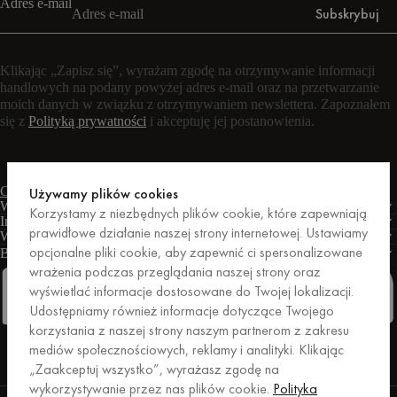
Adres e-mail
Subskrybuj
Klikając „Zapisz się”, wyrażam zgodę na otrzymywanie informacji
handlowych na podany powyżej adres e-mail oraz na przetwarzanie
moich danych w związku z otrzymywaniem newslettera. Zapoznałem
się z
Polityką prywatności
i akceptuję jej postanowienia.
Czat na żywo
Formularz kontaktowy
Pon. – pt.: 9:00 – 17:00 CET
Używamy plików cookies
Warunki
Korzystamy z niezbędnych plików cookie, które zapewniają
Informacje
prawidłowe działanie naszej strony internetowej. Ustawiamy
Wsparcie
opcjonalne pliki cookie, aby zapewnić ci spersonalizowane
Biznes
PRO
wrażenia podczas przeglądania naszej strony oraz
wyświetlać informacje dostosowane do Twojej lokalizacji.
Udostępniamy również informacje dotyczące Twojego
korzystania z naszej strony naszym partnerom z zakresu
Facebook
Instagram
Linkedin
Pinterest
mediów społecznościowych, reklamy i analityki. Klikając
„Zaakceptuj wszystko”, wyrażasz zgodę na
wykorzystywanie przez nas plików cookie.
Polityka
Zakupy zabezpieczone przez Trusted Shops.