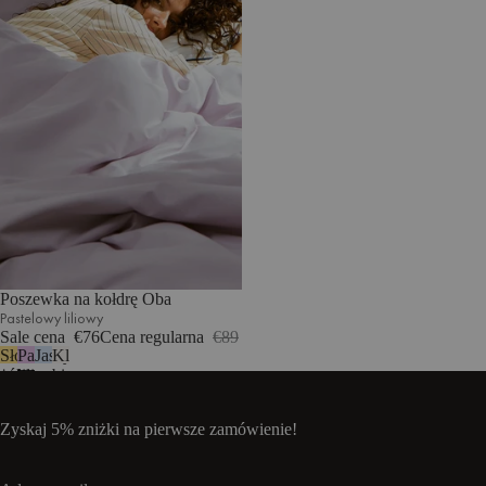
Poszewka na kołdrę Oba
Pastelowy liliowy
Sale cena
€76
Cena regularna
€89
Słoneczny
Pastelowy
Jasnoniebieski
Klasyczna
żółty
liliowy
biel
Zyskaj 5% zniżki na pierwsze zamówienie!