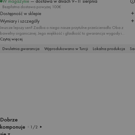
W magazynie
— dostawa w dniach
9–11 sierpnia
Bezpłatna dostawa powyżej 100€
Dostępność w sklepie
Wymiary i szczegóły
Jeszcze lepszy sen? Zadba o niego nasze przytulne prześcieradło Oba z
bawełny organicznej. Jego miękkość i gładkość to gwarancja wygody i
odpoczynku – idealna baza dla dobrego snu. Prześcieradło Oba jest
Czytaj więcej
dostępne w różnych rozmiarach i kolorach, aby idealnie dopasować się do
Dwuletnia gwarancja
Wyprodukowano w Turcji
Lokalna produkcja
Sa
Twojego łóżka i Twoich potrzeb.
OTWÓRZ
OTWÓRZ
OTWÓRZ
OTWÓRZ
OTWÓRZ
OTWÓRZ
OBRAZ
OBRAZ
OBRAZ
OBRAZ
OBRAZ
OBRAZ
Dobrze
W
W
W
W
W
W
komponuje
1
/
2
TRYBIE
TRYBIE
TRYBIE
TRYBIE
TRYBIE
TRYBIE
się z