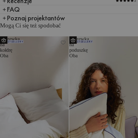
Recenzje
5
FAQ
Poznaj projektantów
Mogą Ci się też spodobać
Poszewka
Poszewka
BESTSELLERY
BESTSELLERY
na
na
kołdrę
poduszkę
Oba
Oba