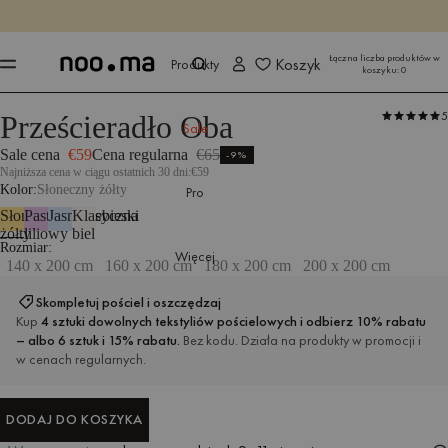
KOŃCZY SIĘ ZA
Kup teraz
Kup teraz
Łączna liczba produktów w
Koszyk
Produkty
koszyku:
0
5
Prześcieradło Oba
Produkty
Tekstylia do sypialni
Pościel
Sale
Sale cena
€59
Cena regularna
€65
-9%
Najniższa cena w ciągu ostatnich 30 dni:
€59
Kolor
Słoneczny żółty
Pro
Słoneczny
Pastelowy
Jasnoniebieski
Klasyczna
żółty
liliowy
biel
Wymiary: 200 x 200 cm
Rozmiar
Więcej
140 x 200 cm
160 x 200 cm
180 x 200 cm
200 x 200 cm
Skompletuj pościel i oszczędzaj
Kup
4 sztuki dowolnych tekstyliów pościelowych i odbierz 10% rabatu
– albo 6 sztuk i 15% rabatu.
Bez kodu. Działa na produkty w promocji i
w cenach regularnych.
DODAJ DO KOSZYKA
DODAJ DO KOSZYKA