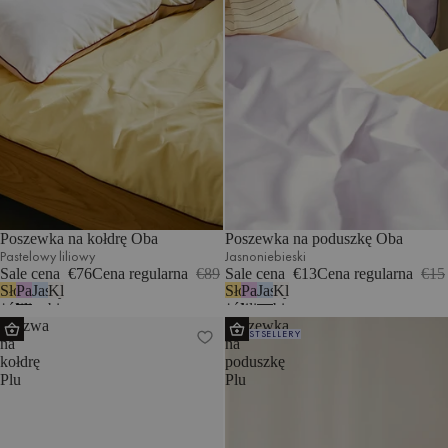
Poszewka na kołdrę Oba
Poszewka na poduszkę Oba
Pastelowy liliowy
Jasnoniebieski
Sale cena
€76
Cena regularna
€89
Sale cena
€13
Cena regularna
€15
Słoneczny
Pastelowy
Jasnoniebieski
Klasyczna
Słoneczny
Pastelowy
Jasnoniebieski
Klasyczna
żółty
liliowy
biel
żółty
liliowy
biel
Poszwa
Poszewka
BESTSELLERY
na
na
kołdrę
poduszkę
Plu
Plu