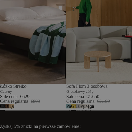
Łóżko Streiko
Sofa Flom 3-osobowa
Czarny
Gruszkowy żółty
Sale cena
€629
Sale cena
€1.650
Cena regularna
€899
Cena regularna
€2.199
Czarny
Orzech
Dąb
Pastelowy
Gruszkowy
Jasna
Pustynny
Mglisty
5
niebieski
żółty
szarość
beż
beż
-
bouclé
Zyskaj 5% zniżki na pierwsze zamówienie!