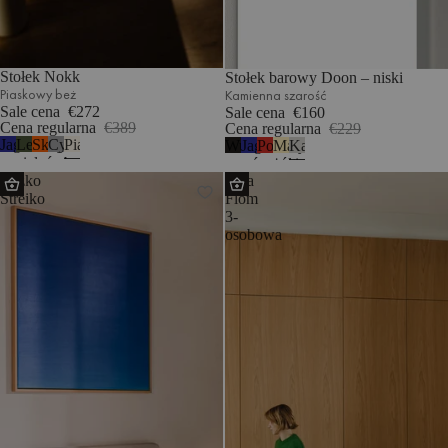
Stołek Nokk
Stołek barowy Doon – niski
Piaskowy beż
Kamienna szarość
Sale cena
€272
Sale cena
€160
Cena regularna
€389
Cena regularna
€229
Jagodowy
Leśna
Skórka
Cynk
Piaskowy
Wulkaniczna
Jagodowy
Pomidorowa
Maślany
Kamienna
mus
zieleń
pomarańczy
beż
czerń
mus
czerwień
żółty
szarość
Łóżko
Sofa
Streiko
Flom
3-
osobowa