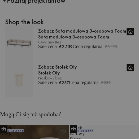
Poznaj projektantów
Shop the look
Zobacz Sofa modułowa 3-osobowa Toom
Sofa modułowa 3-osobowa Toom
Owsiany Beż
Sale cena
€2.559
Cena regularna
€3.199
Zobacz Stołek Oly
Stołek Oly
Piaskowy beż
Sale cena
€237
Cena regularna
€339
Mogą Ci się też spodobać
Stołek
Stołek
BESTSELLERY
BESTSELLERY
Nokk
barowy