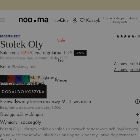
KOŃCZY SIĘ ZA
Kup teraz
Kup teraz
Łączna liczba produktów w
Koszyk
Produkty
koszyku:
0
4.9
BESTSELLERY
Produkty
Stoły i stoliki
Stołki
Sale
Stołek Oly
Sale cena
€237
Cena regularna
€339
-30%
Najniższa cena w ciągu ostatnich 30 dni:
€237
Pro
Zamów próbki
Kolor
Piaskowy beż
Zamów próbki
Wulkaniczna
Kasztanowa
Jagodowy
Arbuzowa
Maślany
Piaskowy
Więcej
czerń
czerwień
mus
zieleń
żółty
beż
DODAJ DO KOSZYKA
DODAJ DO KOSZYKA
Przewidywany termin dostawy:
9–11 września
Bezpłatna dostawa powyżej 100€
Dostępność w sklepie
Wymiary i szczegóły
Poznaj Oly – okrągły stołek do salonu o różnych zastosowaniach. Wykorzystaj
go na wiele sposobów: jako funkcjonalny stolik boczny, łatwe do przenoszenia