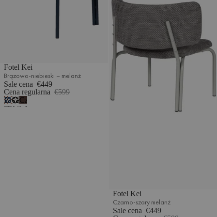
Fotel Kei
Brązowo-niebieski – melanż
Sale cena
€449
Cena regularna
€599
Brązowo-
Czarno-
Czekoladowy
niebieski
szary
brąz
–
melanż
-
melanż
bouclé
Fotel Kei
Czarno-szary melanż
Sale cena
€449