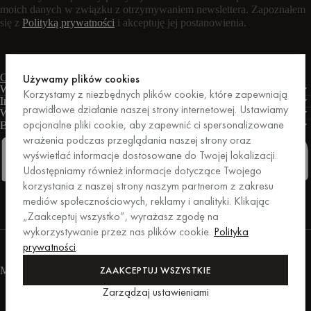
moich danych w związku z otrzymywaniem newslettera. Zapoznałem
się z
Polityką prywatności
i akceptuję jej postanowienia.
Czat na żywo
Formularz kontaktowy
Pon. – pt.: 9:00 – 17:00 CET
Używamy plików cookies
Warunki
Korzystamy z niezbędnych plików cookie, które zapewniają
Informacje
prawidłowe działanie naszej strony internetowej. Ustawiamy
Wsparcie
opcjonalne pliki cookie, aby zapewnić ci spersonalizowane
Biznes
PRO
wrażenia podczas przeglądania naszej strony oraz
wyświetlać informacje dostosowane do Twojej lokalizacji.
Udostępniamy również informacje dotyczące Twojego
korzystania z naszej strony naszym partnerom z zakresu
Facebook
Instagram
Linkedin
Pinterest
mediów społecznościowych, reklamy i analityki. Klikając
„Zaakceptuj wszystko”, wyrażasz zgodę na
wykorzystywanie przez nas plików cookie.
Polityka
Zakupy zabezpieczone przez Trusted Shops.
prywatności
.
Ochrona zakupów do kwoty 20 000 euro.
For those who care.
ZAAKCEPTUJ WSZYSTKIE
Metody płatności
Zarządzaj ustawieniami