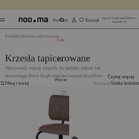
KOŃCZY SIĘ ZA
Kup teraz
Kup teraz
Łączna liczba produktów w
Koszyk
Produkty
koszyku:
0
Produkty
Krzesła tapicerowane
Sale
Krzesła tapicerowane
Pro
Wprowadź więcej wygody do jadalni, salonu lub
domowego biura dzięki tapicerowanym krzesłom
Czytaj więcej
Więcej
Filtruj i sortuj
stworzonym z myślą o codziennym komforcie.
3 pozycje
Siatka kolumn
Fotel Kei
Fotel Kei
Filtruj i sortuj
Miękkie, stylowe i uniwersalne – z łatwością
dopasują się do różnych aranżacji wnętrz.