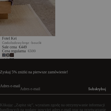
Fotel Kei
Czekoladowy brąz - bouclé
Sale cena
€449
Cena regularna
€599
Brązowo-
Czarno-
Czekoladowy
niebieski
szary
brąz
–
melanż
-
melanż
bouclé
Zyskaj 5% zniżki na pierwsze zamówienie!
Adres e-mail
Subskrybuj
Klikając „Zapisz się”, wyrażam zgodę na otrzymywanie informacji
handlowych na podany powyżej adres e-mail oraz na przetwarzanie