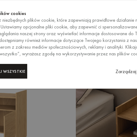
Kup te
KOŃCZY SIĘ ZA
Kup te
ików cookies
 niezbędnych plików cookie, które zapewniają prawidłowe działanie n
PL
/
EUR
WYBÓR REG
. Ustawiamy opcjonalne pliki cookie, aby zapewnić ci spersonalizowan
glądania naszej strony oraz wyświetlać informacje dostosowane do T
 Udostępniamy również informacje dotyczące Twojego korzystania z nas
erom z zakresu mediów społecznościowych, reklamy i analityki. Klikaj
 wszystko”, wyrażasz zgodę na wykorzystywanie przez nas plików co
Zarządzaj 
J WSZYSTKIE