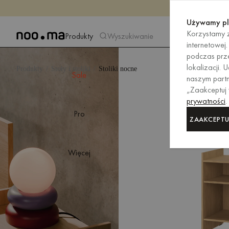
Używamy pl
Korzystamy z
Produkty
Wyszukiwanie
internetowej
podczas prze
lokalizacji.
Produkty
Stoły i stoliki
Stoliki nocne
Sale
naszym partn
„Zaakceptuj
prywatności
.
Pro
ZAAKCEPTU
Więcej