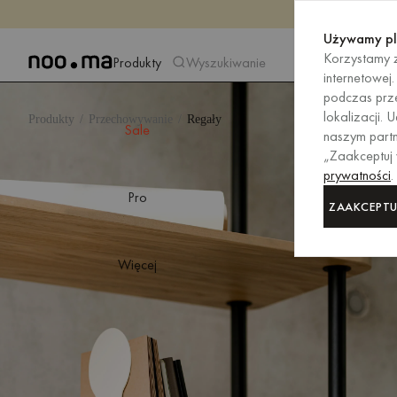
Używamy pl
Korzystamy z
Produkty
Wyszukiwanie
internetowej
podczas prze
lokalizacji.
Produkty
Przechowywanie
Regały
Sale
naszym partn
„Zaakceptuj
prywatności
.
Pro
ZAAKCEPTU
Więcej