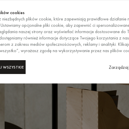
Kup te
KOŃCZY SIĘ ZA
Kup te
ików cookies
 niezbędnych plików cookie, które zapewniają prawidłowe działanie n
PL
/
EUR
WYBÓR REG
. Ustawiamy opcjonalne pliki cookie, aby zapewnić ci spersonalizowan
glądania naszej strony oraz wyświetlać informacje dostosowane do T
 Udostępniamy również informacje dotyczące Twojego korzystania z nas
erom z zakresu mediów społecznościowych, reklamy i analityki. Klikaj
 wszystko”, wyrażasz zgodę na wykorzystywanie przez nas plików co
Zarządzaj 
J WSZYSTKIE