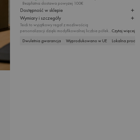
Bezpłatna dostawa powyżej 100€
Dostępność w sklepie
Wymiary i szczegóły
Teidi to wyjątkowy regał z możliwością
personalizacji dzięki modyfikowalnej liczbie półek i
Czytaj więcej
montażowi bez użycia narzędzi. Doskonale
Dwuletnia gwarancja
Wyprodukowano w UE
Lokalna produk
sprawdzi się jako niewielki stolik boczny, ale może
też rozrosnąć się do pięciu poziomów, tworząc
mnóstwo miejsca na ulubione książki, artykuły
biurowe czy dekoracje. Minimalistyczna forma w
połączeniu z eleganckim wykończeniem sprawiają,
że Teidi będzie nowoczesnym i funkcjonalnym
dodatkiem do Twojego wnętrza.