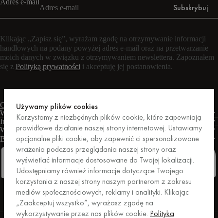
Adres e-mail
Subskrybuj
Klikając „Zapisz się”, wyrażam zgodę na otrzymywanie informacji
handlowych na podany powyżej adres e-mail oraz na przetwarzanie
moich danych w związku z otrzymywaniem newslettera. Zapoznałem
się z
Polityką prywatności
i akceptuję jej postanowienia.
Czat na żywo
Formularz kontaktowy
Pon. – pt.: 9:00 – 17:00 CET
Używamy plików cookies
Warunki
Korzystamy z niezbędnych plików cookie, które zapewniają
Informacje
prawidłowe działanie naszej strony internetowej. Ustawiamy
Wsparcie
opcjonalne pliki cookie, aby zapewnić ci spersonalizowane
Biznes
PRO
wrażenia podczas przeglądania naszej strony oraz
wyświetlać informacje dostosowane do Twojej lokalizacji.
Udostępniamy również informacje dotyczące Twojego
korzystania z naszej strony naszym partnerom z zakresu
Facebook
Instagram
Linkedin
Pinterest
mediów społecznościowych, reklamy i analityki. Klikając
„Zaakceptuj wszystko”, wyrażasz zgodę na
wykorzystywanie przez nas plików cookie.
Polityka
Zakupy zabezpieczone przez Trusted Shops.