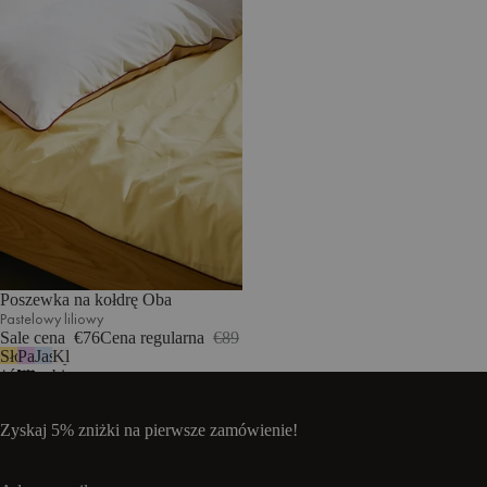
Poszewka na kołdrę Oba
Pastelowy liliowy
Sale cena
€76
Cena regularna
€89
Słoneczny
Pastelowy
Jasnoniebieski
Klasyczna
żółty
liliowy
biel
Zyskaj 5% zniżki na pierwsze zamówienie!