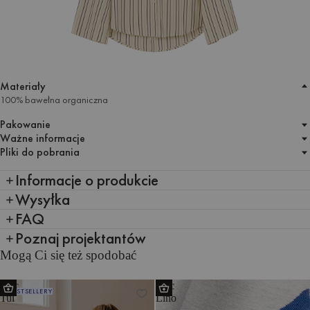
Materiały
100% bawełna organiczna
Pakowanie
Ważne informacje
Pliki do pobrania
Informacje o produkcie
Wysyłka
FAQ
Poznaj projektantów
Mogą Ci się też spodobać
Koc
Koc
BESTSELLERY
Tul
Lino