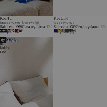
Koc Tul
Koc Lino
Jagodowy mus i kremowa biel
Jagodowy mus
Sale cena
€69
Cena regularna
€89
Sale cena
€69
Cena regularna
€89
Wulkaniczna
Jagodowy
Terakota
Kremowy
Sok
Jagodowy
Cytrynowy
Jasna
Leśna
Leśna
7
2
czerń
mus
i
beż
z
mus
żółty
szarość
zieleń
zieleń
Poszewka
i
i
wrzosowy
i
wiśni
i
BESTSELLERY
na
kremowa
kremowa
kremowa
i
wrzosowa
kołdrę
biel
biel
biel
błękit
łąka
Oba