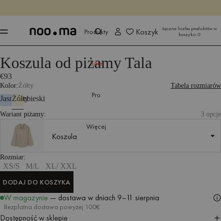
KOŃCZY SIĘ ZA
Kup teraz
Kup teraz
Łączna liczba produktów w
Koszyk
Produkty
koszyku:
0
Koszula od piżamy Tala
Produkty
Wszystkie tekstylia
Sypialnia
Sale
€93
Kolor
Żółty
Tabela rozmiarów
Pro
Jasnoniebieski
Żółty
Wariant piżamy:
3 opcje
Więcej
Koszula
Koszula
Rozmiar
XS/S
Rozmiar
XS/S
M/L
XL/ XXL
DODAJ DO KOSZYKA
DODAJ DO KOSZYKA
W magazynie
— dostawa w dniach
9–11 sierpnia
Bezpłatna dostawa powyżej 100€
Dostępność w sklepie