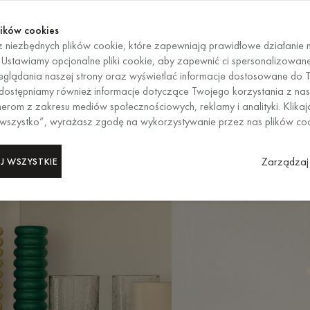
Kup te
KOŃCZY SIĘ ZA
Kup te
ików cookies
 niezbędnych plików cookie, które zapewniają prawidłowe działanie n
PL
/
EUR
WYBÓR REG
. Ustawiamy opcjonalne pliki cookie, aby zapewnić ci spersonalizowan
glądania naszej strony oraz wyświetlać informacje dostosowane do T
 Udostępniamy również informacje dotyczące Twojego korzystania z nas
erom z zakresu mediów społecznościowych, reklamy i analityki. Klikaj
 wszystko”, wyrażasz zgodę na wykorzystywanie przez nas plików co
Zarządzaj 
J WSZYSTKIE