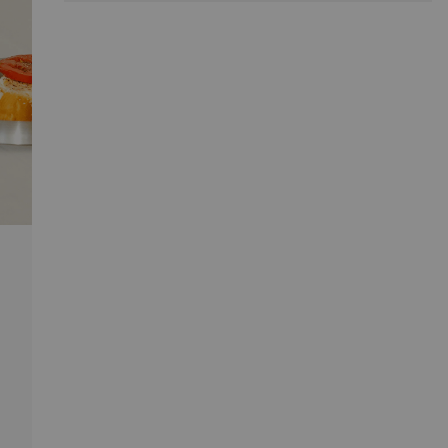
mielący, który zapewnia wygodną regulację
grubości mielenia, dostosowaną do każdego
przepisu – od drobnego pyłu po większe płatki.
Dostępne w czterech wyrazistych kolorach, łączone
w pary Suli pasują do każdej przestrzeni – od
minimalistycznej po eklektyczną – prezentując się
na stole czy regale niczym małe dzieła sztuki.