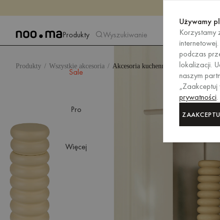
Używamy pl
Korzystamy z
Produkty
Wyszukiwanie
internetowej
podczas prze
lokalizacji.
Produkty
Wszystkie akcesoria
Akcesoria kuchenne
Sale
naszym partn
„Zaakceptuj
prywatności
.
Pro
ZAAKCEPTU
Więcej