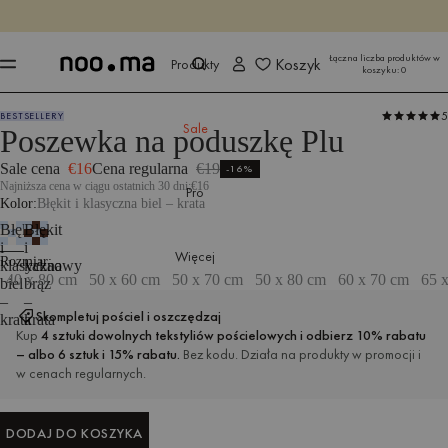
KOŃCZY SIĘ ZA
Kup teraz
Kup teraz
Łączna liczba produktów w
Koszyk
Produkty
koszyku:
0
5
BESTSELLERY
Produkty
Sypialnia
Pościel
Sale
Poszewka na poduszkę Plu
Sale cena
€16
Cena regularna
€19
-16%
Najniższa cena w ciągu ostatnich 30 dni:
€16
Pro
Kolor
Błękit i klasyczna biel – krata
Błękit
Błękit
i
i
Więcej
Wymiary: 60 x 70 cm
Rozmiar
klasyczna
kakaowy
40 x 80 cm
50 x 60 cm
50 x 70 cm
50 x 80 cm
60 x 70 cm
65 
biel
brąz
–
–
Skompletuj pościel i oszczędzaj
krata
krata
Kup
4 sztuki dowolnych tekstyliów pościelowych i odbierz 10% rabatu
– albo 6 sztuk i 15% rabatu.
Bez kodu. Działa na produkty w promocji i
w cenach regularnych.
DODAJ DO KOSZYKA