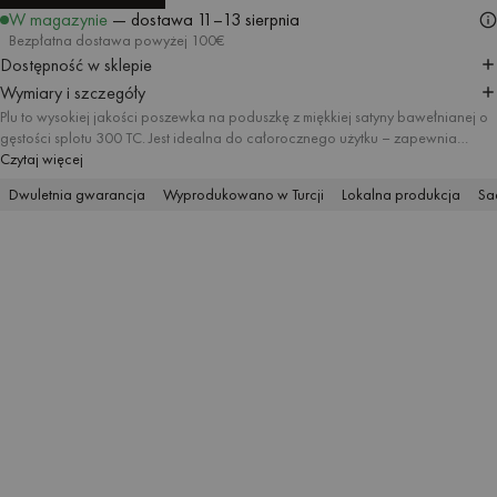
DODAJ DO KOSZYKA
W magazynie
— dostawa
11–13 sierpnia
Bezpłatna dostawa powyżej 100€
Dostępność w sklepie
Wymiary i szczegóły
Plu to wysokiej jakości poszewka na poduszkę z miękkiej satyny bawełnianej o
gęstości splotu 300 TC. Jest idealna do całorocznego użytku – zapewnia
przytulne ciepło zimą i przyjemne uczucie chłodzenia latem. Jej nowoczesny
Czytaj więcej
wzór w kratkę w starannie dobranych kolorach nadaje sypialni minimalistyczny,
Dwuletnia gwarancja
Wyprodukowano w Turcji
Lokalna produkcja
Sa
a zarazem wyrazisty charakter. Dopasowaną do Twoich potrzeb, dostępną w
wielu rozmiarach Plu możesz połączyć z pasującą poszewką na kołdrę,
tworząc świeży i spójny zestaw.