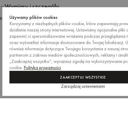
Wymiary i szczegóły
Używamy plików cookies
SKU:
ACC3142.67
Korzystamy z niezbędnych plików cookie, które zapewniają pra
działanie naszej strony internetowej. Ustawiamy opcjonalne pliki 
zapewnić ci spersonalizowane wrażenia podczas przeglądania n
oraz wyświetlać informacje dostosowane do Twojej lokalizacji. 
również informacje dotyczące Twojego korzystania z naszej str
partnerom z zakresu mediów społecznościowych, reklamy i anality
„Zaakceptuj wszystko”, wyrażasz zgodę na wykorzystywanie pr
cookie.
Polityka prywatności
.
ZAAKCEPTUJ WSZYSTKIE
Zarządzaj ustawieniami
Poszewka na poduszkę Plu
60 x 70 cm
/
Błękit i klasyczna biel – krata
DODAJ DO KOSZYKA
Wymiary
DODAJ DO KOSZYKA