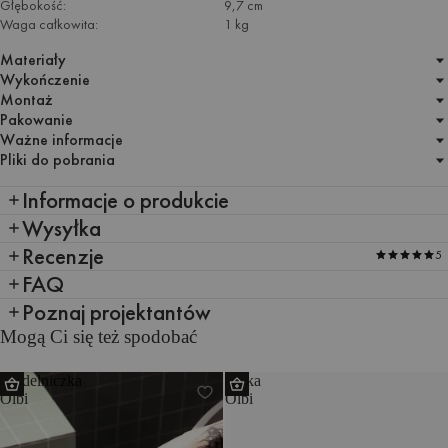
Głębokość:
9,7 cm
Waga całkowita:
1 kg
Materiały
Wykończenie
Montaż
Pakowanie
Ważne informacje
Pliki do pobrania
Informacje o produkcie
Wysyłka
Recenzje
5
FAQ
Poznaj projektantów
Mogą Ci się też spodobać
Mydelniczka
Półka
Olbi
Olbi