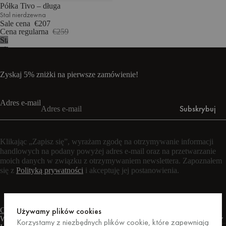
Półka Tivo – długa
Stal nierdzewna
Sale cena
€207
Cena regularna
€259
Stal
nierdzewna
Zyskaj 5% zniżki na pierwsze zamówienie!
Adres e-mail
Subskrybuj
Klikając „Zapisz się”, wyrażam zgodę na otrzymywanie informacji
handlowych na podany powyżej adres e-mail oraz na przetwarzanie
moich danych w związku z otrzymywaniem newslettera. Zapoznałem
się z
Polityką prywatności
i akceptuję jej postanowienia.
Czat na żywo
Formularz kontaktowy
Pon. – pt.: 9:00 – 17:00 CET
Używamy plików cookies
Warunki
Korzystamy z niezbędnych plików cookie, które zapewniają