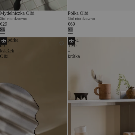
Mydelniczka Olbi
Półka Olbi
Stal nierdzewna
Stal nierdzewna
€29
€69
Stal
Stal
nierdzewna
nierdzewna
Podpórka
Półka
do
Tivo
książek
–
Olbi
krótka