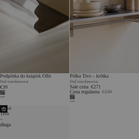
Podpórka do książek Olbi
Półka Tivo – krótka
Stal nierdzewna
Stal nierdzewna
Sale cena
€271
€39
Cena regularna
€339
Stal
Stal
nierdzewna
nierdzewna
Półka
Tivo
–
długa