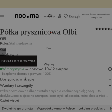
KOŃCZY SIĘ ZA
Kup teraz
Kup teraz
Łączna liczba produktów w
Koszyk
Produkty
koszyku:
0
5
Półka prysznicowa Olbi
Produkty
Akcesoria łazienkowe
Półki prysznicowe
Sale
€69
Kolor
Stal nierdzewna
Pro
Stal
nierdzewna
DODAJ DO KOSZYKA
Więcej
DODAJ DO KOSZYKA
W magazynie
— dostawa
10–12 sierpnia
Bezpłatna dostawa powyżej 100€
Dostępność w sklepie
Wymiary i szczegóły
Półka prysznicowa Olbi powstała z myślą o codziennej pielęgnacji – to
dedykowane miejsce na szampon, kosmetyki i akcesoria, które chcesz mieć
pod ręką podczas kąpieli. Wykonana z polerowanej stali nierdzewnej –
Czytaj więcej
idealnej do łazienek – z łatwością radzi sobie z zachlapaniami, a niewielkie
Dwuletnia gwarancja
Wyprodukowano w Polsce
Lokalna produkcja
S
otwory pod spodem zapewniają swobodny odpływ wody. Funkcjonalna, a