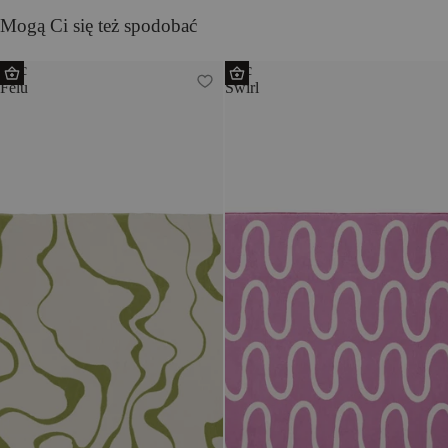
Mogą Ci się też spodobać
Koc
Koc
Felu
Swirl