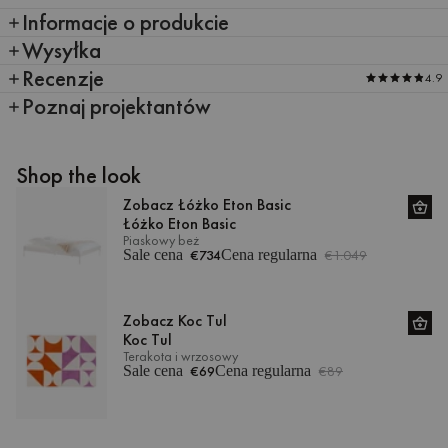
Informacje o produkcie
Wysyłka
Recenzje
4.9
Poznaj projektantów
Shop the look
Zobacz Łóżko Eton Basic
Łóżko Eton Basic
Piaskowy beż
Sale cena
€734
Cena regularna
€1.049
Zobacz Koc Tul
Koc Tul
Terakota i wrzosowy
Sale cena
€69
Cena regularna
€89