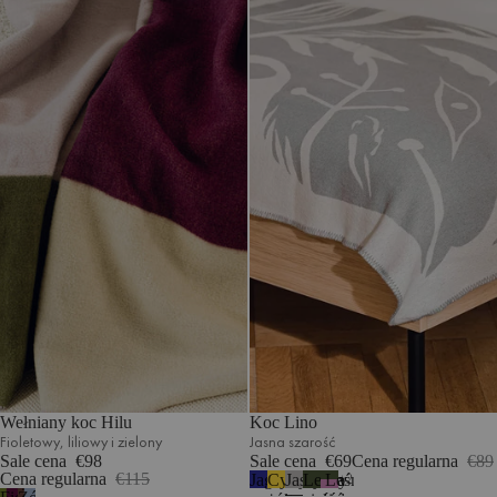
Wełniany koc Hilu
Koc Lino
Fioletowy, liliowy i zielony
Jasna szarość
Sale cena
€98
Sale cena
€69
Cena regularna
€89
Cena regularna
€115
Jagodowy
Cytrynowy
Jasna
Leśna
Leśna
2