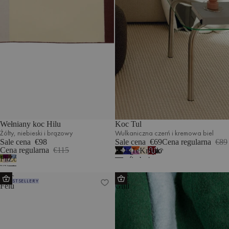
Wełniany koc Hilu
Koc Tul
Żółty, niebieski i brązowy
Wulkaniczna czerń i kremowa biel
Sale cena
€98
Sale cena
€69
Cena regularna
€89
Cena regularna
€115
Wulkaniczna
Jagodowy
Terakota
Kremowy
Sok
7
Fioletowy,
Żółty,
czerń
mus
i
beż
z
liliowy
niebieski
i
i
wrzosowy
i
wiśni
Koc
Koc
i
i
kremowa
kremowa
kremowa
i
BESTSELLERY
Felu
Gilli
zielony
brązowy
biel
biel
biel
błękit