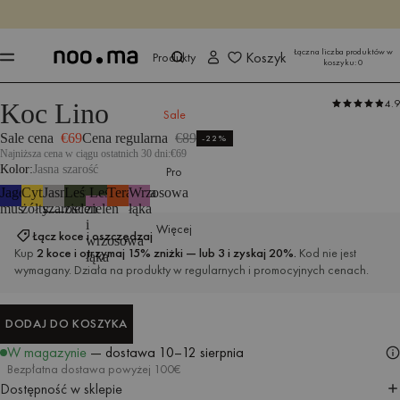
KOŃCZY SIĘ ZA
Kup teraz
Kup teraz
Łączna liczba produktów w
Koszyk
Produkty
koszyku:
0
4.9
Koc Lino
Produkty
Wszystkie tekstylia
Koce i narzuty
Sale
Sale cena
€69
Cena regularna
€89
-22%
Najniższa cena w ciągu ostatnich 30 dni:
€69
Kolor
Jasna szarość
Pro
Jagodowy
Cytrynowy
Jasna
Leśna
Leśna
Terakota
Wrzosowa
mus
żółty
szarość
zieleń
zieleń
łąka
i
Więcej
Łącz koce i oszczędzaj
wrzosowa
Kup
2 koce i otrzymaj 15% zniżki — lub 3 i zyskaj 20%.
Kod nie jest
łąka
wymagany. Działa na produkty w regularnych i promocyjnych cenach.
DODAJ DO KOSZYKA
DODAJ DO KOSZYKA
W magazynie
— dostawa
10–12 sierpnia
Bezpłatna dostawa powyżej 100€
Dostępność w sklepie