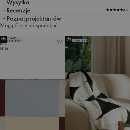
Wysyłka
Recenzje
4.9
Poznaj projektantów
Mogą Ci się też spodobać
Wełniany
Koc
BESTSELLERY
BESTSELLERY
koc
Tul
Hilu