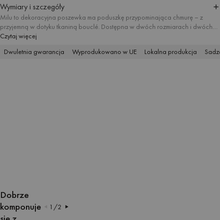
Wymiary i szczegóły
Milu to dekoracyjna poszewka ma poduszkę przypominająca chmurę – z
przyjemną w dotyku tkaniną bouclé. Dostępna w dwóch rozmiarach i dwóch
odcieniach beżu, wprowadzi do Twojego wnętrza przytulny, a jednocześnie
Czytaj więcej
nowoczesny klimat – zarówno na sofie, jak i na łóżku. Urocza Milu pasuje
Dwuletnia gwarancja
Wyprodukowano w UE
Lokalna produkcja
Sadze
idealnie do spokojnych, neutralnych przestrzeni, ale równie dobrze odnajdzie
się w odważniejszych, bardziej eklektycznych wnętrzach.
Produkt obejmuje wyłącznie poszewkę – wkład do poduszki możesz dokupić
osobno.
OTWÓRZ
OTWÓRZ
OTWÓRZ
OTWÓRZ
OTWÓRZ
OTWÓRZ
OBRAZ
OBRAZ
OBRAZ
OBRAZ
OBRAZ
OBRAZ
Dobrze
W
W
W
W
W
W
komponuje
1
/
2
TRYBIE
TRYBIE
TRYBIE
TRYBIE
TRYBIE
TRYBIE
się z