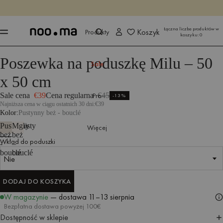
KOŃCZY SIĘ ZA
Kup teraz
Kup teraz
Łączna liczba produktów w
Koszyk
Produkty
koszyku:
0
Poszewka na poduszkę Milu – 50
Produkty
Wszystkie tekstylia
Poduszki
Sale
x 50 cm
Sale cena
€39
Cena regularna
Pro
€45
-13%
Najniższa cena w ciągu ostatnich 30 dni:
€39
Kolor
Pustynny beż - bouclé
Pustynny
Mglisty
Więcej
beż
beż
Wkład do poduszki
-
–
Wkładka do poduszki
Nie
Wkład do poduszki
bouclé
bouclé
Nie
Nie
DODAJ DO KOSZYKA
DODAJ DO KOSZYKA
W magazynie
— dostawa
11–13 sierpnia
Bezpłatna dostawa powyżej 100€
Dostępność w sklepie