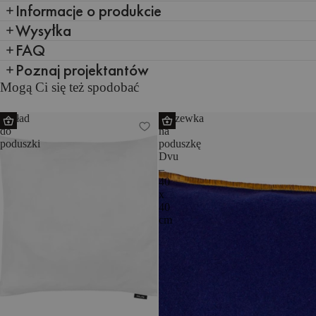
Informacje o produkcie
Wysyłka
FAQ
Poznaj projektantów
Mogą Ci się też spodobać
Wkład
Poszewka
do
na
poduszki
poduszkę
Dvu
–
40
x
40
cm