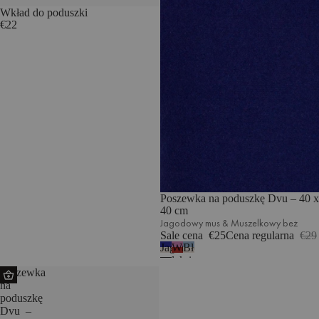
Wkład do poduszki
€22
Poszewka na poduszkę Dvu – 40 x
40 cm
Jagodowy mus & Muszelkowy beż
Sale cena
€25
Cena regularna
€29
Jagodowy
Wrzosowa
Błękit
mus
łąka
nieba
Poszewka
&
&
i
na
Muszelkowy
Makowa
Muszelkowy
poduszkę
beż
czerwień
beż
Dvu –