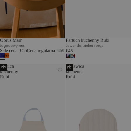
Obrus Marr
Fartuch kuchenny Rubi
Jagodowy mus
Lawenda, zieleń i brąz
Sale cena
€55
Cena regularna
€69
€45
Jagodowy
Skórka
Lawenda,
Beż,
mus
pomarańczy
zieleń
burgund
Fartuch
Rękawica
i
i
kuchenny
kuchenna
brąz
błękit
Rubi
Rubi