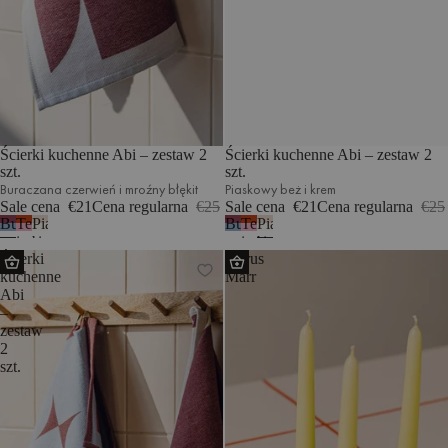
Ścierki kuchenne Abi – zestaw 2
Ścierki kuchenne Abi – zestaw 2
szt.
szt.
Buraczana czerwień i mroźny błękit
Piaskowy beż i krem
Sale cena
€21
Cena regularna
€25
Sale cena
€21
Cena regularna
€25
Buraczana
Terakota
Piaskowy
Buraczana
Terakota
Piaskowy
czerwień
i
beż
czerwień
i
beż
Ścierki
Obrus
i
jasny
i
i
jasny
i
kuchenne
Marr
mroźny
róż
krem
mroźny
róż
krem
Abi
błękit
błękit
–
zestaw
2
szt.