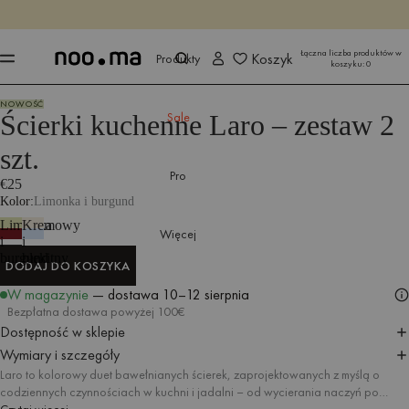
KOŃCZY SIĘ ZA
Kup teraz
Kup teraz
Łączna liczba produktów w
Koszyk
Produkty
koszyku:
0
NOWOŚĆ
Produkty
Wszystkie tekstylia
Tekstylia do kuchni i jadalni
Ścierki ku
Ścierki kuchenne Laro – zestaw 2
Sale
szt.
Pro
€25
Kolor
Limonka i burgund
Limonka
Kremowy
Więcej
i
i
burgund
błękitny
DODAJ DO KOSZYKA
DODAJ DO KOSZYKA
W magazynie
— dostawa
10–12 sierpnia
Bezpłatna dostawa powyżej 100€
Dostępność w sklepie
Wymiary i szczegóły
Laro to kolorowy duet bawełnianych ścierek, zaprojektowanych z myślą o
codziennych czynnościach w kuchni i jadalni – od wycierania naczyń po