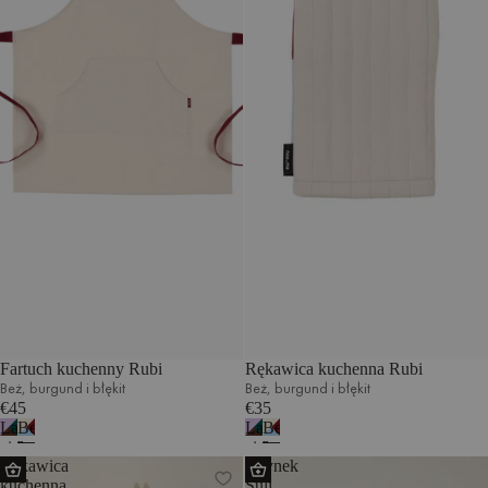
Fartuch kuchenny Rubi
Rękawica kuchenna Rubi
Beż, burgund i błękit
Beż, burgund i błękit
€45
€35
Lawenda,
Beż,
Lawenda,
Beż,
zieleń
burgund
zieleń
burgund
Rękawica
Młynek
i
i
i
i
kuchenna
Suli
brąz
błękit
brąz
błękit