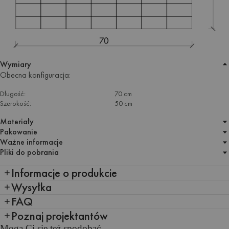
Wymiary
Obecna konfiguracja:
Długość:
70 cm
Szerokość:
50 cm
Materiały
Pakowanie
Ważne informacje
Pliki do pobrania
Informacje o produkcie
Wysyłka
FAQ
Poznaj projektantów
Mogą Ci się też spodobać