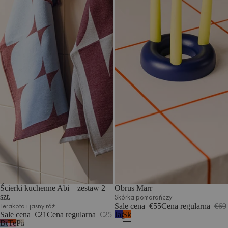
Ścierki kuchenne Abi – zestaw 2
Obrus Marr
szt.
Skórka pomarańczy
Terakota i jasny róż
Sale cena
€55
Cena regularna
€69
Sale cena
€21
Cena regularna
€25
Jagodowy
Skórka
Buraczana
Terakota
Piaskowy
mus
pomarańczy