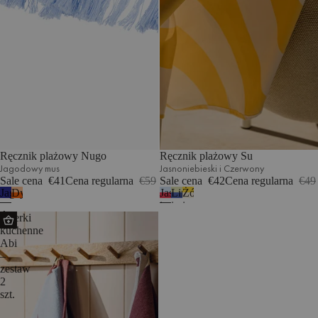
Ręcznik plażowy Nugo
Ręcznik plażowy Su
Jagodowy mus
Jasnoniebieski i Czerwony
Sale cena
€41
Cena regularna
€59
Sale cena
€42
Cena regularna
€49
Jagodowy
Dyniowy
Jasnoniebieski
Limonka
Żółty
mus
pomarańczowy
i
i
i
Ścierki
Czerwony
niebieski
beżowy
kuchenne
Abi
–
zestaw
2
szt.