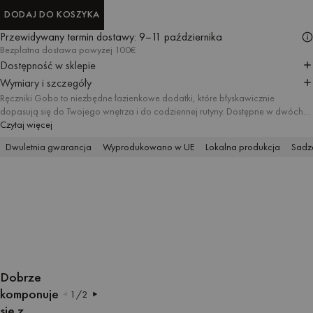
DODAJ DO KOSZYKA
DODAJ DO KOSZYKA
Przewidywany termin dostawy:
9–11 października
Bezpłatna dostawa powyżej 100€
Dostępność w sklepie
Wymiary i szczegóły
Ręczniki Gobo to niezbędne łazienkowe dodatki, które błyskawicznie
dopasują się do Twojego wnętrza i do codziennej rutyny. Dostępne w dwóch
rozmiarach, tworzą spójny zestaw, zapewiając dbałość o każdy detal. Wzór w
Czytaj więcej
paski łączy się z pastelowymi odcieniami i kontrastującymi wykończeniami, a
Dwuletnia gwarancja
Wyprodukowano w UE
Lokalna produkcja
Sadze
chłonna, miękka bawełna daje poczucie komfortu.
OTWÓRZ
OTWÓRZ
OTWÓRZ
OTWÓRZ
OTWÓRZ
OTWÓRZ
OTWÓRZ
OTWÓRZ
OTWÓRZ
OTWÓRZ
OBRAZ
OBRAZ
OBRAZ
OBRAZ
OBRAZ
OBRAZ
OBRAZ
OBRAZ
OBRAZ
OBRAZ
Dobrze
W
W
W
W
W
W
W
W
W
W
komponuje
1
/
2
TRYBIE
TRYBIE
TRYBIE
TRYBIE
TRYBIE
TRYBIE
TRYBIE
TRYBIE
TRYBIE
TRYBIE
się z