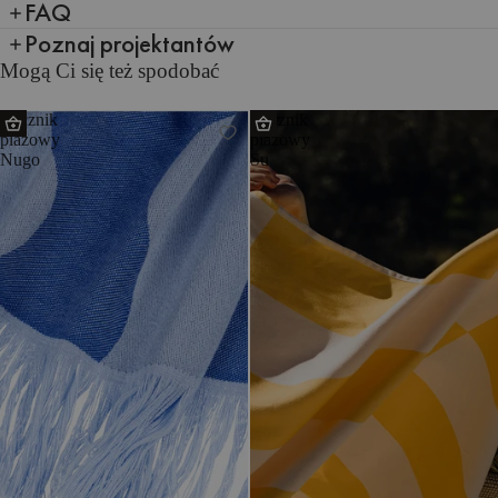
FAQ
Poznaj projektantów
Mogą Ci się też spodobać
Ręcznik
Ręcznik
plażowy
plażowy
Nugo
Su