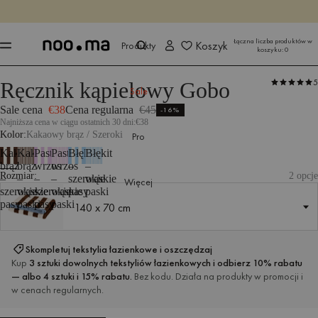
KOŃCZY SIĘ ZA
Kup teraz
Kup teraz
Łączna liczba produktów w
Koszyk
Produkty
koszyku:
0
5
Ręcznik kąpielowy Gobo
Produkty
Wszystkie tekstylia
Tekstylia łazienkowe
Ręczniki
Sale
Sale cena
€38
Cena regularna
€45
-16%
Najniższa cena w ciągu ostatnich 30 dni:
€38
Kolor
Kakaowy brąz / Szeroki
Pro
Kakaowy
Kakaowy
Pastelowy
Pastelowy
Błękit
Błękit
brąz
brąz
wrzos
wrzos
–
–
Rozmiar:
2 opcje
–
–
–
–
szerokie
wąskie
Więcej
szerokie
wąskie
szerokie
wąskie
pasy
paski
pasy
paski
pasy
paski
140 x 70 cm
140 x 70 cm
Skompletuj tekstylia łazienkowe i oszczędzaj
Kup
3 sztuki dowolnych tekstyliów łazienkowych i odbierz 10% rabatu
— albo 4 sztuki i 15% rabatu.
Bez kodu. Działa na produkty w promocji i
w cenach regularnych.