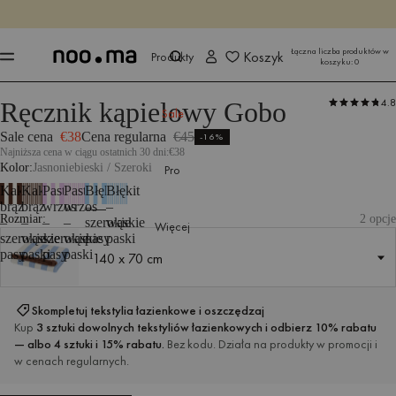
KOŃCZY SIĘ ZA
Kup teraz
Kup teraz
Łączna liczba produktów w
Koszyk
Produkty
koszyku:
0
4.8
Ręcznik kąpielowy Gobo
Produkty
Wszystkie tekstylia
Tekstylia łazienkowe
Ręczniki
Sale
Sale cena
€38
Cena regularna
€45
-16%
Najniższa cena w ciągu ostatnich 30 dni:
€38
Kolor
Jasnoniebieski / Szeroki
Pro
Kakaowy
Kakaowy
Pastelowy
Pastelowy
Błękit
Błękit
brąz
brąz
wrzos
wrzos
–
–
Rozmiar:
2 opcje
–
–
–
–
szerokie
wąskie
Więcej
szerokie
wąskie
szerokie
wąskie
pasy
paski
pasy
paski
pasy
paski
140 x 70 cm
140 x 70 cm
Skompletuj tekstylia łazienkowe i oszczędzaj
Kup
3 sztuki dowolnych tekstyliów łazienkowych i odbierz 10% rabatu
— albo 4 sztuki i 15% rabatu.
Bez kodu. Działa na produkty w promocji i
w cenach regularnych.