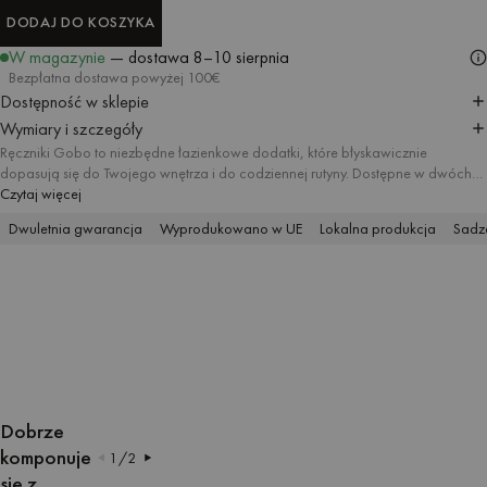
DODAJ DO KOSZYKA
DODAJ DO KOSZYKA
W magazynie
— dostawa
8–10 sierpnia
Bezpłatna dostawa powyżej 100€
Dostępność w sklepie
Wymiary i szczegóły
Ręczniki Gobo to niezbędne łazienkowe dodatki, które błyskawicznie
dopasują się do Twojego wnętrza i do codziennej rutyny. Dostępne w dwóch
rozmiarach, tworzą spójny zestaw, zapewiając dbałość o każdy detal. Wzór w
Czytaj więcej
paski łączy się z pastelowymi odcieniami i kontrastującymi wykończeniami, a
Dwuletnia gwarancja
Wyprodukowano w UE
Lokalna produkcja
Sadze
chłonna, miękka bawełna daje poczucie komfortu.
OTWÓRZ
OTWÓRZ
OTWÓRZ
OTWÓRZ
OTWÓRZ
OTWÓRZ
OTWÓRZ
OTWÓRZ
OTWÓRZ
OBRAZ
OBRAZ
OBRAZ
OBRAZ
OBRAZ
OBRAZ
OBRAZ
OBRAZ
OBRAZ
Dobrze
W
W
W
W
W
W
W
W
W
komponuje
1
/
2
TRYBIE
TRYBIE
TRYBIE
TRYBIE
TRYBIE
TRYBIE
TRYBIE
TRYBIE
TRYBIE
się z