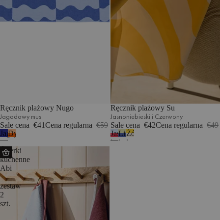
Ręcznik plażowy Nugo
Ręcznik plażowy Su
Jagodowy mus
Jasnoniebieski i Czerwony
Sale cena
€41
Cena regularna
€59
Sale cena
€42
Cena regularna
€49
Jagodowy
Dyniowy
Jasnoniebieski
Limonka
Żółty
mus
pomarańczowy
i
i
i
Ścierki
Czerwony
niebieski
beżowy
kuchenne
Abi
–
zestaw
2
szt.