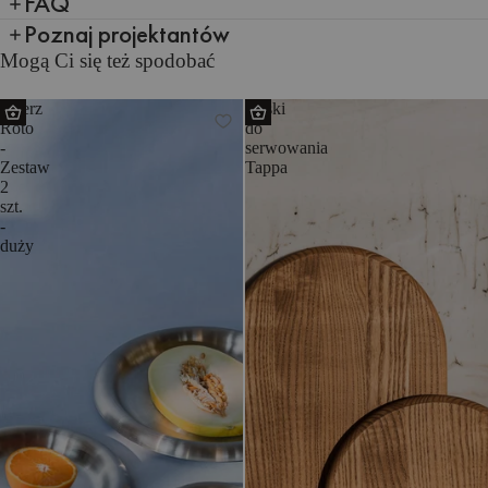
FAQ
Poznaj projektantów
Mogą Ci się też spodobać
Talerz
Deski
Roto
do
-
serwowania
Zestaw
Tappa
2
szt.
-
duży