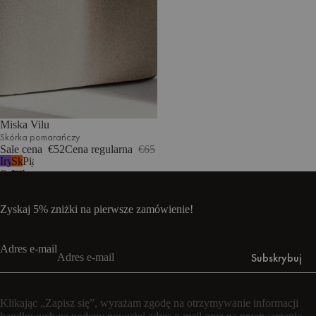
Miska Vilu
Skórka pomarańczy
Sale cena
€52
Cena regularna
€65
Irysowy
Skórka
Piaskowy
fiolet
pomarańczy
beż
Zyskaj 5% zniżki na pierwsze zamówienie!
Adres e-mail
Subskrybuj
Klikając „Zapisz się”, wyrażam zgodę na otrzymywanie informacji