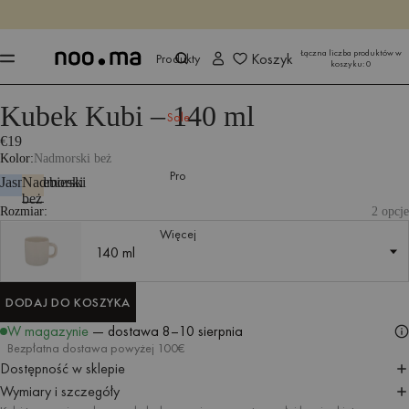
KOŃCZY SIĘ ZA
Kup teraz
Kup teraz
Łączna liczba produktów w
Koszyk
Produkty
koszyku:
0
Kubek Kubi – 140 ml
Produkty
Akcesoria kuchenne
Zastawa stołowa
Kubki i szklanki
Sale
€19
Kolor
Nadmorski beż
Pro
Jasnoniebieski
Nadmorski
beż
Rozmiar:
2 opcje
Więcej
140 ml
140 ml
DODAJ DO KOSZYKA
DODAJ DO KOSZYKA
W magazynie
— dostawa
8–10 sierpnia
Bezpłatna dostawa powyżej 100€
Dostępność w sklepie
Wymiary i szczegóły