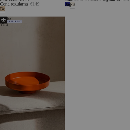
Cena regularna
€149
Jagodowy
Piaskowy
Beechwood
mus
beż
Miska
BESTSELLERY
Vilu