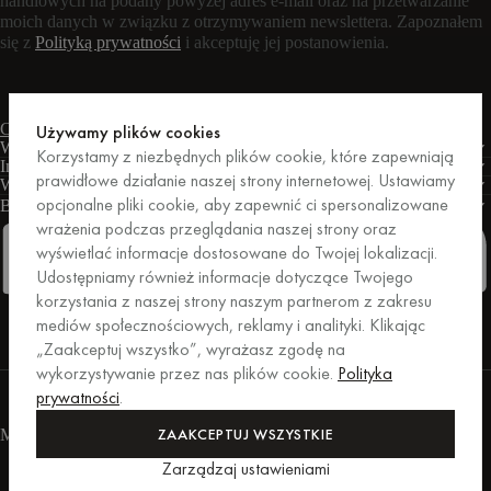
handlowych na podany powyżej adres e-mail oraz na przetwarzanie
moich danych w związku z otrzymywaniem newslettera. Zapoznałem
się z
Polityką prywatności
i akceptuję jej postanowienia.
Czat na żywo
Formularz kontaktowy
Pon. – pt.: 9:00 – 17:00 CET
Używamy plików cookies
Warunki
Korzystamy z niezbędnych plików cookie, które zapewniają
Informacje
prawidłowe działanie naszej strony internetowej. Ustawiamy
Wsparcie
opcjonalne pliki cookie, aby zapewnić ci spersonalizowane
Biznes
PRO
wrażenia podczas przeglądania naszej strony oraz
wyświetlać informacje dostosowane do Twojej lokalizacji.
Udostępniamy również informacje dotyczące Twojego
korzystania z naszej strony naszym partnerom z zakresu
Facebook
Instagram
Linkedin
Pinterest
mediów społecznościowych, reklamy i analityki. Klikając
„Zaakceptuj wszystko”, wyrażasz zgodę na
wykorzystywanie przez nas plików cookie.
Polityka
Zakupy zabezpieczone przez Trusted Shops.
prywatności
.
Ochrona zakupów do kwoty 20 000 euro.
For those who care.
ZAAKCEPTUJ WSZYSTKIE
Metody płatności
Zarządzaj ustawieniami