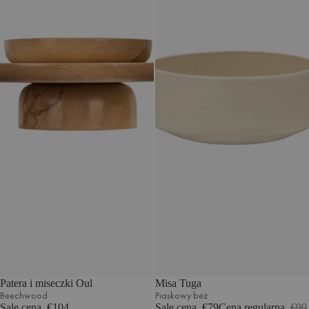
Patera i miseczki Oul
Misa Tuga
Beechwood
Piaskowy beż
Sale cena
€104
Sale cena
€79
Cena regularna
€99