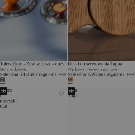
Talerz Roto - Zestaw 2 szt. - duży
Deski do serwowania Tappa
Stal nierdzewna
Wędzone drewno jesionowe
Sale cena
€42
Cena regularna
€49
Sale cena
€59
Cena regularna
€99
Stal
Wędzone
nierdzewna
drewno
Patera
Misa
jesionowe
i
Tuga
miseczki
Oul