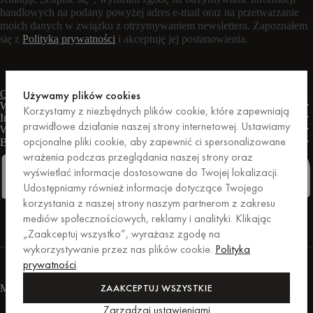
handlowych na podany powyżej adres e-mail oraz na przetwarzanie
moich danych w związku z otrzymywaniem newslettera. Zapoznałem
się z
Polityką prywatności
i akceptuję jej postanowienia.
Czat na żywo
Formularz kontaktowy
Pon. – pt.: 9:00 – 17:00 CET
Używamy plików cookies
Warunki
Korzystamy z niezbędnych plików cookie, które zapewniają
Informacje
prawidłowe działanie naszej strony internetowej. Ustawiamy
Wsparcie
opcjonalne pliki cookie, aby zapewnić ci spersonalizowane
Biznes
PRO
wrażenia podczas przeglądania naszej strony oraz
wyświetlać informacje dostosowane do Twojej lokalizacji.
Udostępniamy również informacje dotyczące Twojego
korzystania z naszej strony naszym partnerom z zakresu
Facebook
Instagram
Linkedin
Pinterest
mediów społecznościowych, reklamy i analityki. Klikając
„Zaakceptuj wszystko”, wyrażasz zgodę na
wykorzystywanie przez nas plików cookie.
Polityka
Zakupy zabezpieczone przez Trusted Shops.
prywatności
.
Ochrona zakupów do kwoty 20 000 euro.
For those who care.
ZAAKCEPTUJ WSZYSTKIE
Metody płatności
Zarządzaj ustawieniami