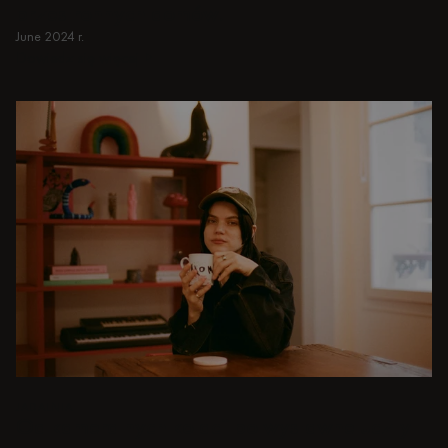
przestronnych domów.
June 2024 r.
Dowiedz się więcej
Dowiedz się więcej
JADALNIA
Od kameralnych kolacji po wystawne uczty -