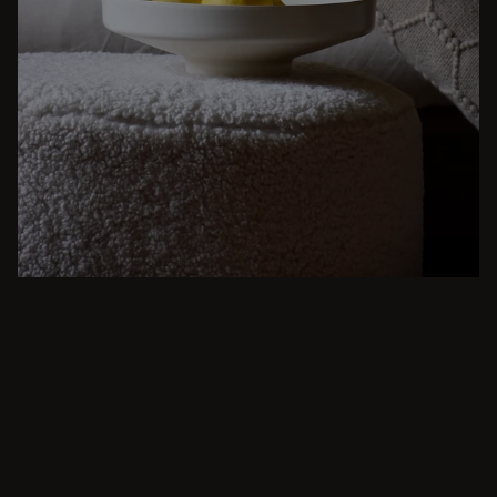
BEŻ
Od kameralnych kolacji po wystawne uczty -
nowoczesne inspiracje do jadalni to tylko kilka
kliknięć. Przeglądaj okrągłe i prostokątne
Stoły, Ławki, krzesła, wózki barowe i bar
Stołki dla japońskich lub minimalistycznych
przestrzeni. Odpowiednie do małych i