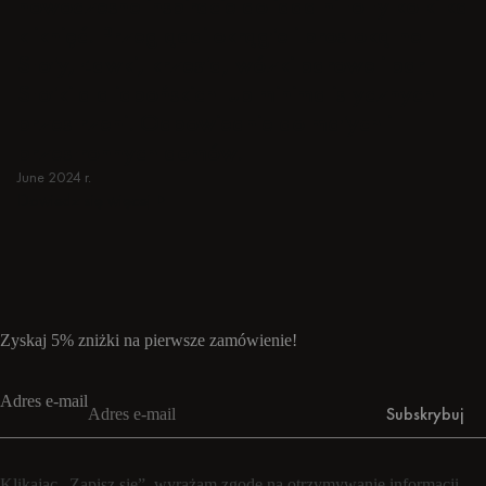
nowoczesne inspiracje do jadalni to tylko kilka
kliknięć. Przeglądaj okrągłe i prostokątne
Stoły, Ławki, krzesła, wózki barowe i bar
Stołki dla japońskich lub minimalistycznych
przestrzeni. Odpowiednie do małych i
przestronnych domów.
June 2024 r.
Dowiedz się więcej
Dowiedz się więcej
Zyskaj 5% zniżki na pierwsze zamówienie!
Adres e-mail
Subskrybuj
Klikając „Zapisz się”, wyrażam zgodę na otrzymywanie informacji