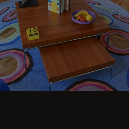
Wejdź na stronę Salon i odkryj pomysły na
małe, przytulne i estetyczne przestrzenie.
Odkryj nowoczesne projekty, w tym kawowe
Stoły, Pufy, Stołki, boczne Stoły, Sofy,