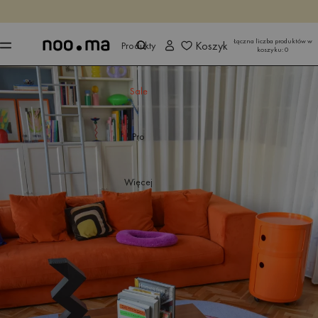
KOŃCZY SIĘ ZA
Kup teraz
Kup teraz
Łączna liczba produktów w
Koszyk
Produkty
koszyku:
0
Sale
Pro
Więcej