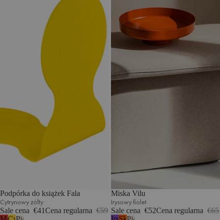
Podpórka do książek Fala
Miska Vilu
Cytrynowy żółty
Irysowy fiolet
Sale cena
€41
Cena regularna
€59
Sale cena
€52
Cena regularna
€65
Makowa
Cytrynowy
Piaskowy
Irysowy
Skórka
Piaskowy