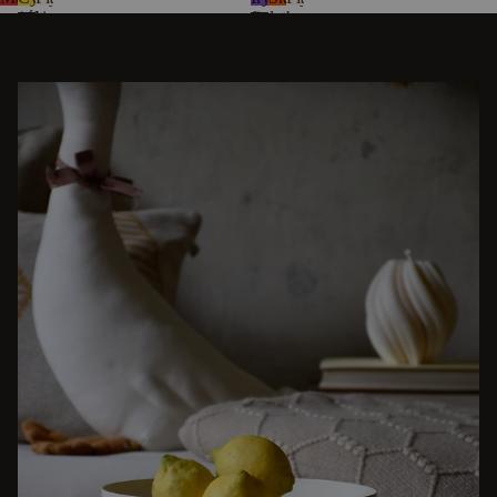
czerwień
żółty
beż
fiolet
pomarańczy
beż
ODKRYJ INNE HISTORIE