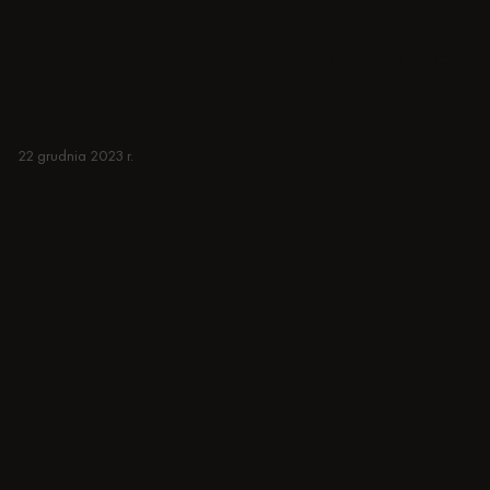
Fotele, tafty, Meble RTV,
Komody i inne. Kolorowe,
japońskie lub minimalistycz
ZIELONY
22 grudnia 2023 r.