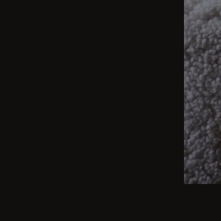
BEŻ
Od kamer