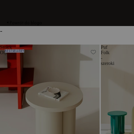
Powrót do bloga
-
Stołek
Puf
BESTSELLERY
Oly
Folk
-
szeroki