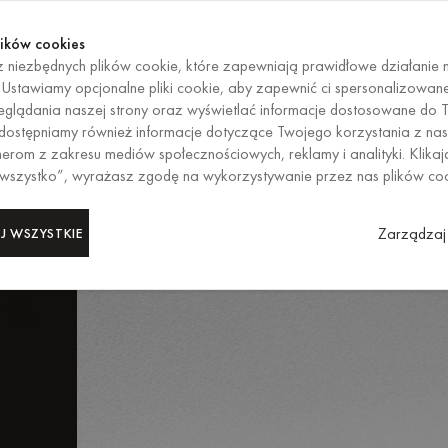
Kup te
KOŃCZY SIĘ ZA
Kup te
ików cookies
 niezbędnych plików cookie, które zapewniają prawidłowe działanie n
PL
/
EUR
WYBÓR REG
. Ustawiamy opcjonalne pliki cookie, aby zapewnić ci spersonalizowan
glądania naszej strony oraz wyświetlać informacje dostosowane do T
 Udostępniamy również informacje dotyczące Twojego korzystania z nas
kryj
erom z zakresu mediów społecznościowych, reklamy i analityki. Klikaj
 wszystko”, wyrażasz zgodę na wykorzystywanie przez nas plików co
 i
Zarządzaj 
J WSZYSTKIE
ty,