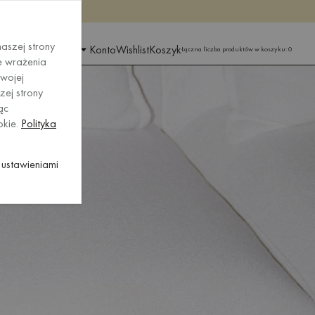
raz
raz
aszej strony
IONU I JĘZYKA
Konto
Wishlist
Koszyk
Łączna liczba produktów w koszyku:
0
e wrażenia
wojej
zej strony
ąc
okie.
Polityka
ustawieniami