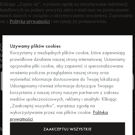
Klikając „Zapisz się”, wyrażam zgodę na otrzymywanie informacji
handlowych na podany powyżej adres e-mail oraz na przetwarzanie
moich danych w związku z otrzymywaniem newslettera. Zapoznałem
się z
Polityką prywatności
i akceptuję jej postanowienia.
Czat na żywo
Formularz kontaktowy
Pon. – pt.: 9:00 – 17:00 CET
Używamy plików cookies
Warunki
Korzystamy z niezbędnych plików cookie, które zapewniają
Informacje
prawidłowe działanie naszej strony internetowej. Ustawiamy
Wsparcie
opcjonalne pliki cookie, aby zapewnić ci spersonalizowane
Biznes
PRO
wrażenia podczas przeglądania naszej strony oraz
wyświetlać informacje dostosowane do Twojej lokalizacji.
Udostępniamy również informacje dotyczące Twojego
korzystania z naszej strony naszym partnerom z zakresu
Facebook
Instagram
Linkedin
Pinterest
mediów społecznościowych, reklamy i analityki. Klikając
„Zaakceptuj wszystko”, wyrażasz zgodę na
wykorzystywanie przez nas plików cookie.
Polityka
Zakupy zabezpieczone przez Trusted Shops.
prywatności
.
Ochrona zakupów do kwoty 20 000 euro.
For those who care.
ZAAKCEPTUJ WSZYSTKIE
Metody płatności