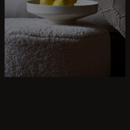
BEŻ
Od kameralnych kolacji po wystawne uczty -
nowoczesne inspiracje do jadalni to tylko kilka
kliknięć. Przeglądaj okrągłe i prostokątne
Stoły, Ławki, krzesła, wózki barowe i bar
Stołki dla japońskich lub minimalistycznych