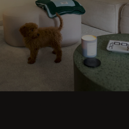
Wejdź na stronę Salon i odkryj pomysły na
małe, przytulne i estetyczne przestrzenie.
Odkryj nowoczesne projekty, w tym kawowe
Stoły, Pufy, Stołki, boczne Stoły, Sofy,