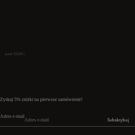
nowoczesne inspiracje do jadalni to tylko kilka
kliknięć. Przeglądaj okrągłe i prostokątne
Stoły, Ławki, krzesła, wózki barowe i bar
Stołki dla japońskich lub minimalistycznych
przestrzeni. Odpowiednie do małych i
przestronnych domów.
June 2024 r.
Dowiedz się więcej
Dowiedz się więcej
Zyskaj 5% zniżki na pierwsze zamówienie!
Adres e-mail
Subskrybuj