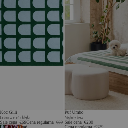
Koc Gilli
Puf Umbo
Leśna zieleń i błękit
Mglisty beż
Sale cena
€69
Cena regularna
€89
Sale cena
€230
Cena regularna
€329
Leśna
Guma
Sok
Wrzosowa
Terakota
7