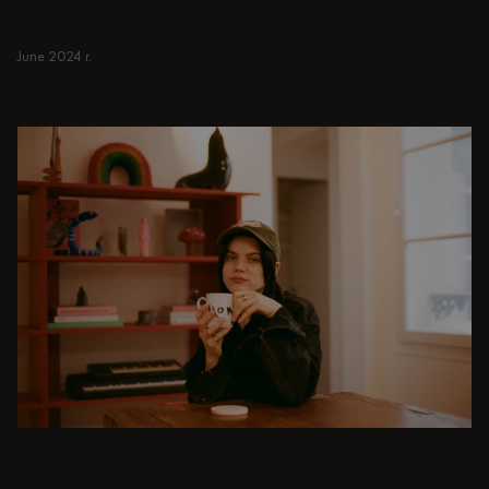
przestrzeni. Odpowiednie do małych i
przestronnych domów.
June 2024 r.
Dowiedz się więcej
Dowiedz się więcej
JADALNIA
Od kameralnych kolacji po wystawne uczty -