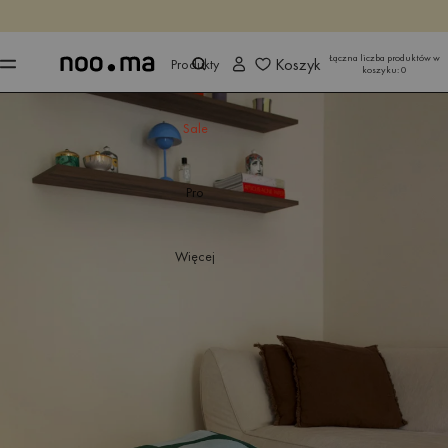
KOŃCZY SIĘ ZA
Kup teraz
Kup teraz
Łączna liczba produktów w
Koszyk
Produkty
koszyku:
0
Sale
Pro
Więcej