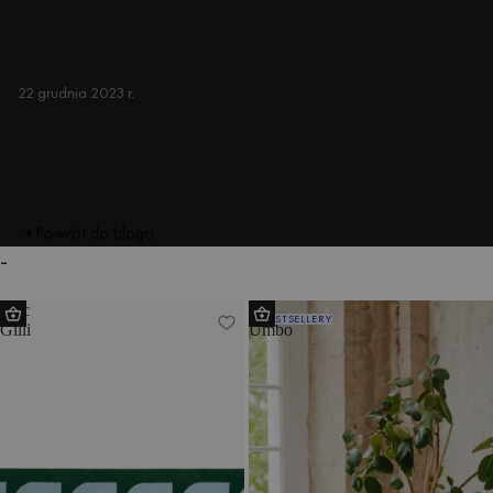
Fotele, tafty, Meble RTV, Komody i inne.
Kolorowe, japońskie lub minimalistyczne.
ZIELONY
22 grudnia 2023 r.
Powrót do bloga
-
Koc
Puf
BESTSELLERY
Gilli
Umbo