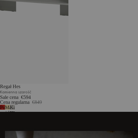
Regał Hes
Kamienna szarość
Sale cena
€594
Cena regularna
€849
Pomidorowa
Maślany
Kamienna
czerwień
żółty
szarość
ODKRYJ INNE HISTORIE