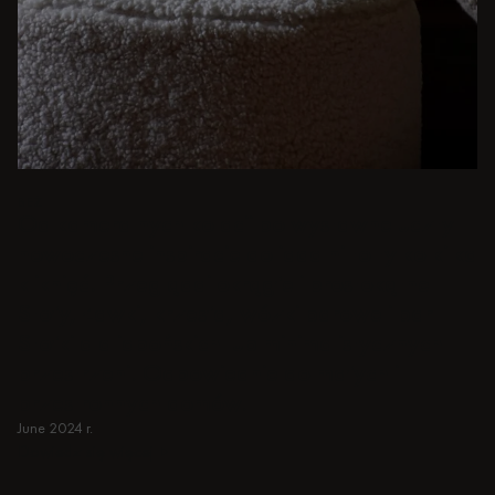
BEŻ
Od kameralnych kolacji po wystawne uczty -
nowoczesne inspiracje do jadalni to tylko kilka
kliknięć. Przeglądaj okrągłe i prostokątne
Stoły, Ławki, krzesła, wózki barowe i bar
Stołki dla japońskich lub minimalistycznych
przestrzeni. Odpowiednie do małych i
przestronnych domów.
June 2024 r.
Dowiedz się więcej
Dowiedz się więcej