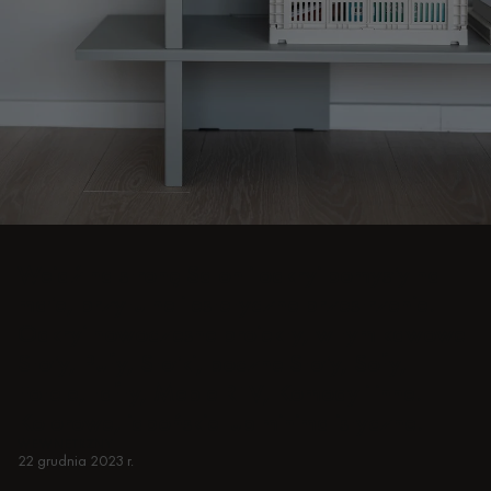
Wejdź na stronę Salon i odkryj pomysły na
małe, przytulne i estetyczne przestrzenie.
Odkryj nowoczesne projekty, w tym kawowe
Stoły, Pufy, Stołki, boczne Stoły, Sofy,
Fotele, tafty, Meble RTV, Komody i inne.
Kolorowe, japońskie lub minimalistyczne.
WEWNĘTRZNY
22 grudnia 2023 r.