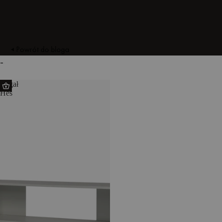
Powrót do bloga
-
Regał
Hes