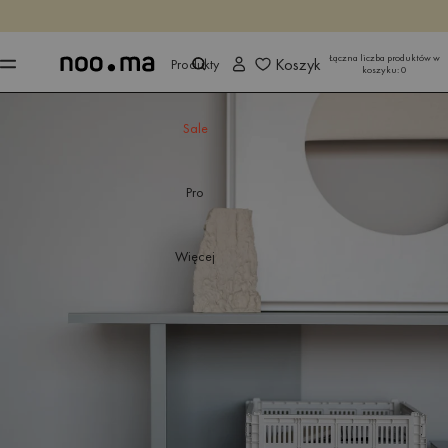
KOŃCZY SIĘ ZA
Kup teraz
Kup teraz
Łączna liczba produktów w
Koszyk
Produkty
koszyku:
0
Sale
Pro
Więcej