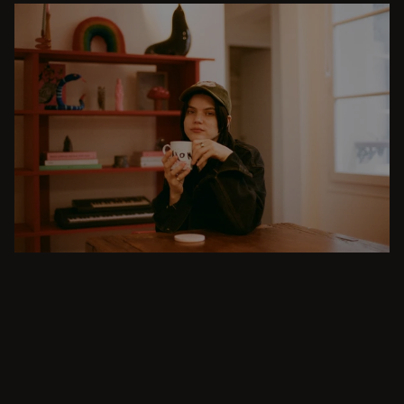
JADALNIA
Od kameralnych kolacji po wystawne uczty -
nowoczesne inspiracje do jadalni to tylko kilka
kliknięć. Przeglądaj okrągłe i prostokątne
Stoły, Ławki, krzesła, wózki barowe i bar
Stołki dla japońskich lub minimalistycznych