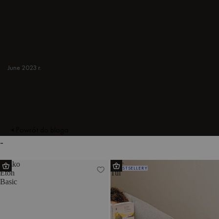
przytulnymi i estetycznymi pomysłami na
sypialnie, w tym Łóżka z zagłówkami,
szafkami nocnymi Stoły, Ławki, nastrojowym
oświetleniem i nie tylko.
SYPIALNIA
June 2023 r.
Powrót do bloga
-
Łóżko
Koc
BESTSELLERY
Eton
Tul
Basic