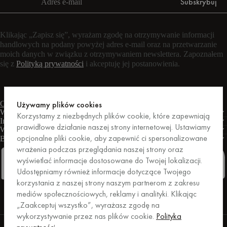
Subskrybuj
Klikając „Zapisz się”, wyrażam zgodę na otrzymywanie informacji
handlowych na podany powyżej adres e-mail oraz na przetwarzanie
moich danych w związku z otrzymywaniem newslettera. Zapoznałem
się z
Polityką prywatności
i akceptuję jej postanowienia.
Czat na żywo
Formularz kontaktowy
Pon. – pt.: 9:00 – 17:00 CET
Używamy plików cookies
Warunki
Korzystamy z niezbędnych plików cookie, które zapewniają
Informacje
prawidłowe działanie naszej strony internetowej. Ustawiamy
Wsparcie
opcjonalne pliki cookie, aby zapewnić ci spersonalizowane
Biznes
PRO
wrażenia podczas przeglądania naszej strony oraz
wyświetlać informacje dostosowane do Twojej lokalizacji.
Udostępniamy również informacje dotyczące Twojego
korzystania z naszej strony naszym partnerom z zakresu
Facebook
Instagram
Linkedin
Pinterest
mediów społecznościowych, reklamy i analityki. Klikając
„Zaakceptuj wszystko”, wyrażasz zgodę na
wykorzystywanie przez nas plików cookie.
Polityka
Zakupy zabezpieczone przez Trusted Shops.