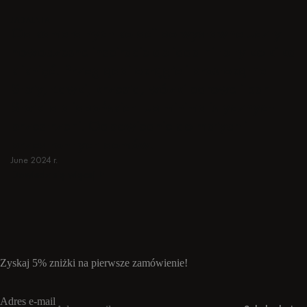
JADALNIA
Od kameralnych kolacji po wystawne uczty -
nowoczesne inspiracje do jadalni to tylko kilka
kliknięć. Przeglądaj okrągłe i prostokątne
Stoły, Ławki, krzesła, wózki barowe i bar
Stołki dla japońskich lub minimalistycznych
przestrzeni. Odpowiednie do małych i
przestronnych domów.
June 2024 r.
Dowiedz się więcej
Dowiedz się więcej
Zyskaj 5% zniżki na pierwsze zamówienie!
Adres e-mail