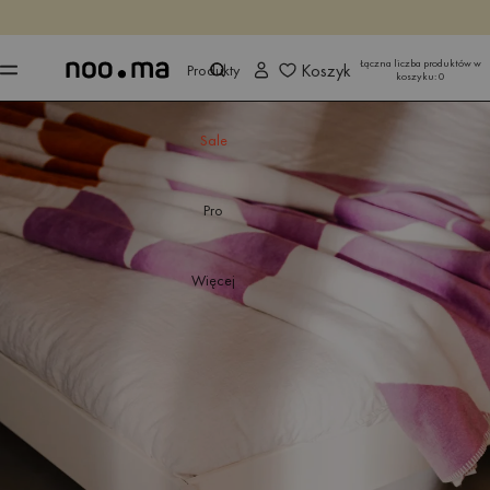
KOŃCZY SIĘ ZA
Kup teraz
Kup teraz
Łączna liczba produktów w
Koszyk
Produkty
koszyku:
0
Sale
Pro
Więcej