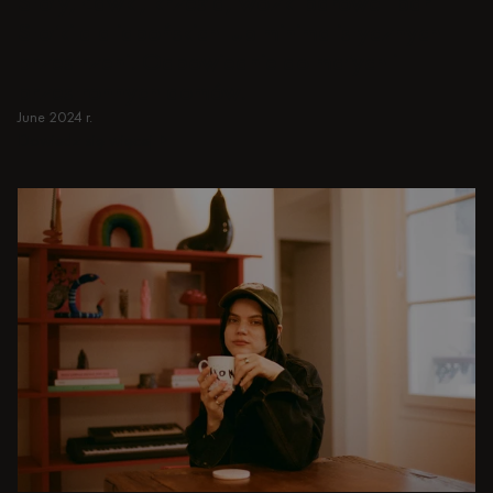
Stoły, Ławki, krzesła, wózki barowe i bar
Stołki dla japońskich lub minimalistycznych
przestrzeni. Odpowiednie do małych i
przestronnych domów.
June 2024 r.
Dowiedz się więcej
Dowiedz się więcej