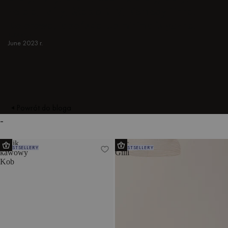
Fotele, tafty, Meble RTV, Komody i inne.
Kolorowe, japońskie lub minimalistyczne.
CZARNY
June 2023 r.
Powrót do bloga
-
Stolik
Koc
BESTSELLERY
BESTSELLERY
kawowy
Gilli
Kob