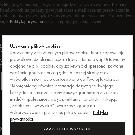
Klikając „Zapisz się”, wyrażam zgodę na otrzymywanie informacji
handlowych na podany powyżej adres e-mail oraz na przetwarzanie
moich danych w związku z otrzymywaniem newslettera. Zapoznałem
się z
Polityką prywatności
i akceptuję jej postanowienia.
Czat na żywo
Formularz kontaktowy
Pon. – pt.: 9:00 – 17:00 CET
Używamy plików cookies
Warunki
Korzystamy z niezbędnych plików cookie, które zapewniają
Informacje
prawidłowe działanie naszej strony internetowej. Ustawiamy
Wsparcie
opcjonalne pliki cookie, aby zapewnić ci spersonalizowane
Biznes
PRO
wrażenia podczas przeglądania naszej strony oraz
wyświetlać informacje dostosowane do Twojej lokalizacji.
Udostępniamy również informacje dotyczące Twojego
korzystania z naszej strony naszym partnerom z zakresu
Facebook
Instagram
Linkedin
Pinterest
mediów społecznościowych, reklamy i analityki. Klikając
„Zaakceptuj wszystko”, wyrażasz zgodę na
wykorzystywanie przez nas plików cookie.
Polityka
Zakupy zabezpieczone przez Trusted Shops.
prywatności
.
Ochrona zakupów do kwoty 20 000 euro.
For those who care.
ZAAKCEPTUJ WSZYSTKIE
Metody płatności