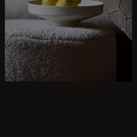
BEŻ
Od kameralnych kolacji po wystawne uczty -
nowoczesne inspiracje do jadalni to tylko kilka
kliknięć. Przeglądaj okrągłe i prostokątne
Stoły, Ławki, krzesła, wózki barowe i bar
Stołki dla japońskich lub minimalistycznych