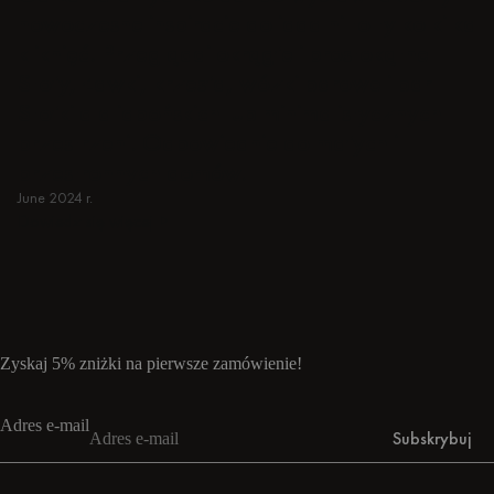
nowoczesne inspiracje do jadalni to tylko kilka
kliknięć. Przeglądaj okrągłe i prostokątne
Stoły, Ławki, krzesła, wózki barowe i bar
Stołki dla japońskich lub minimalistycznych
przestrzeni. Odpowiednie do małych i
przestronnych domów.
June 2024 r.
Dowiedz się więcej
Dowiedz się więcej
Zyskaj 5% zniżki na pierwsze zamówienie!
Adres e-mail
Subskrybuj