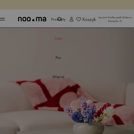
KOŃCZY SIĘ ZA
Kup teraz
Kup teraz
Łączna liczba produktów w
Koszyk
Produkty
koszyku:
0
Sale
Pro
Więcej