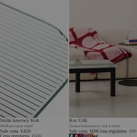
Stolik kawowy Kob
Koc Gilli
Wulkaniczna czerń
Guma balonowa i sok z wiśni
Sale cena
€419
Sale cena
€69
Cena regularna
€89
Cena regularna
€599
Leśna
Guma
Sok
Wrzosowa
Terakota
7