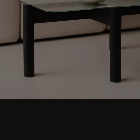
Wejdź na stronę Salon i odkryj pomysły na
małe, przytulne i estetyczne przestrzenie.
Odkryj nowoczesne projekty, w tym kawowe
Stoły, Pufy, Stołki, boczne Stoły, Sofy,