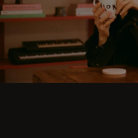
alnych kolacji po wystawne uczty - nowoczesne ins
aj okrągłe i prostokątne Stoły, Ławki, krzesła, wó
istycznych przestrzeni. Odpowiednie do małych i
ę więcej