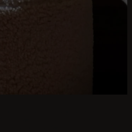
piracje do jadalni to tylko kilka kliknięć.
zki barowe i bar Stołki dla japońskich lub
 przestronnych domów.