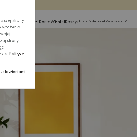
raz
raz
aszej strony
IONU I JĘZYKA
Konto
Wishlist
Koszyk
Łączna liczba produktów w koszyku:
0
e wrażenia
wojej
zej strony
ąc
okie.
Polityka
ustawieniami