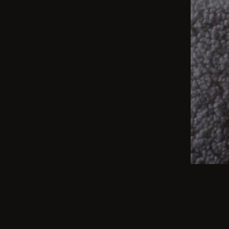
BEŻ
Od kamer
Przegląd
minimal