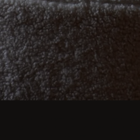
alnych kolacji po wystawne uczty - nowoczesne ins
aj okrągłe i prostokątne Stoły, Ławki, krzesła, wó
istycznych przestrzeni. Odpowiednie do małych i