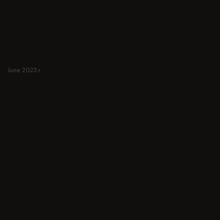
Fotele, tafty, Meble RTV,
Komody i inne. Kolorowe,
japońskie lub minimalistycz
BEŻ
June 2023 r.