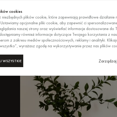
Kup te
KOŃCZY SIĘ ZA
Kup te
ików cookies
 niezbędnych plików cookie, które zapewniają prawidłowe działanie n
PL
/
EUR
WYBÓR REG
. Ustawiamy opcjonalne pliki cookie, aby zapewnić ci spersonalizowan
glądania naszej strony oraz wyświetlać informacje dostosowane do T
 Udostępniamy również informacje dotyczące Twojego korzystania z nas
kryj
erom z zakresu mediów społecznościowych, reklamy i analityki. Klikaj
 wszystko”, wyrażasz zgodę na wykorzystywanie przez nas plików co
 i
Zarządzaj 
J WSZYSTKIE
ty,