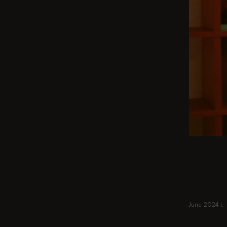
JADALNIA
Od kamer
Przegląd
minimal
June 2024 r.
Dowiedz si