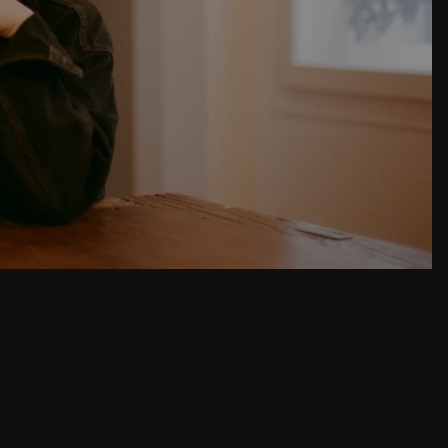
piracje do jadalni to tylko kilka kliknięć.
zki barowe i bar Stołki dla japońskich lub
 przestronnych domów.