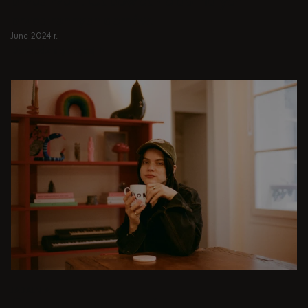
przestrzeni. Odpowiednie do małych i
przestronnych domów.
June 2024 r.
Dowiedz się więcej
Dowiedz się więcej
JADALNIA
Od kameralnych kolacji po wystawne uczty -