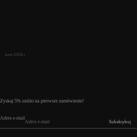
nowoczesne inspiracje do jadalni to tylko kilka
kliknięć. Przeglądaj okrągłe i prostokątne
Stoły, Ławki, krzesła, wózki barowe i bar
Stołki dla japońskich lub minimalistycznych
przestrzeni. Odpowiednie do małych i
przestronnych domów.
June 2024 r.
Dowiedz się więcej
Dowiedz się więcej
Zyskaj 5% zniżki na pierwsze zamówienie!
Adres e-mail
Subskrybuj