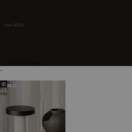
Fotele, tafty, Meble RTV, Komody i inne.
Kolorowe, japońskie lub minimalistyczne.
CZARNY
June 2023 r.
Powrót do bloga
-
Szafka
BESTSELLERY
RTV
Met