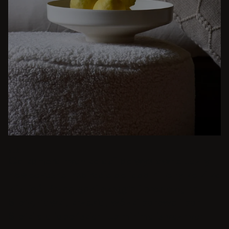
BEŻ
Od kameralnych kolacji po wystawne uczty -
nowoczesne inspiracje do jadalni to tylko kilka
kliknięć. Przeglądaj okrągłe i prostokątne
Stoły, Ławki, krzesła, wózki barowe i bar
Stołki dla japońskich lub minimalistycznych