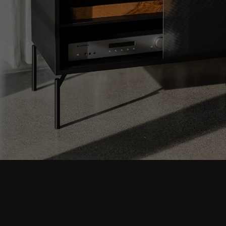
Wejdź na stronę Salon i odkryj pomysły na
małe, przytulne i estetyczne przestrzenie.
Odkryj nowoczesne projekty, w tym kawowe
Stoły, Pufy, Stołki, boczne Stoły, Sofy,