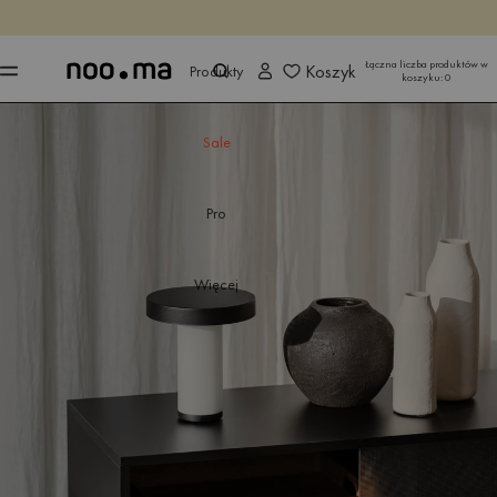
KOŃCZY SIĘ ZA
Kup teraz
Kup teraz
Łączna liczba produktów w
Koszyk
Produkty
koszyku:
0
Sale
Pro
Więcej