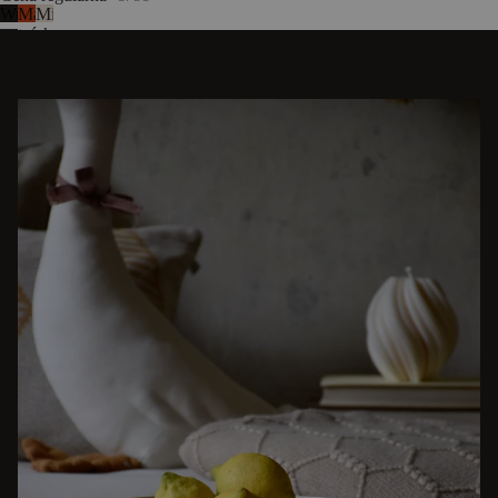
Wulkaniczna
Malinowa
Migdałowa
czerń
terakota
szarość
ODKRYJ INNE HISTORIE