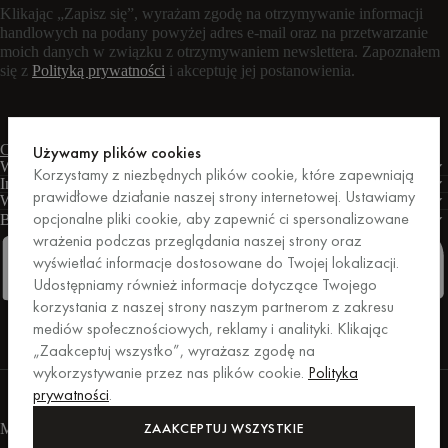
Klikając „Zapisz się”, wyrażam zgodę na otrzymywanie informacji
handlowych na podany powyżej adres e-mail oraz na przetwarzanie
moich danych w związku z otrzymywaniem newslettera. Zapoznałem
się z
Polityką prywatności
i akceptuję jej postanowienia.
Czat na żywo
Formularz kontaktowy
Pon. – pt.: 9:00 – 17:00 CET
Używamy plików cookies
Warunki
Korzystamy z niezbędnych plików cookie, które zapewniają
Informacje
prawidłowe działanie naszej strony internetowej. Ustawiamy
Wsparcie
opcjonalne pliki cookie, aby zapewnić ci spersonalizowane
Biznes
PRO
wrażenia podczas przeglądania naszej strony oraz
wyświetlać informacje dostosowane do Twojej lokalizacji.
Udostępniamy również informacje dotyczące Twojego
korzystania z naszej strony naszym partnerom z zakresu
Facebook
Instagram
Linkedin
Pinterest
mediów społecznościowych, reklamy i analityki. Klikając
„Zaakceptuj wszystko”, wyrażasz zgodę na
wykorzystywanie przez nas plików cookie.
Polityka
Zakupy zabezpieczone przez Trusted Shops.
prywatności
.
Ochrona zakupów do kwoty 20 000 euro.
For those who care.
ZAAKCEPTUJ WSZYSTKIE
Metody płatności