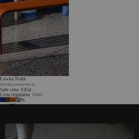
Ławka Nokk
Skórka pomarańczy
Sale cena
€454
Cena regularna
€649
Jagodowy
Leśna
Skórka
Cynk
Piaskowy
mus
zieleń
pomarańczy
beż
ODKRYJ INNE HISTORIE