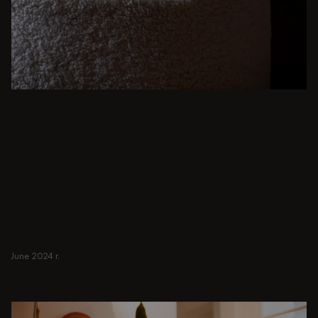
BEŻ
Od kameralnych kolacji po wystawne uczty -
nowoczesne inspiracje do jadalni to tylko kilka
kliknięć. Przeglądaj okrągłe i prostokątne
Stoły, Ławki, krzesła, wózki barowe i bar
Stołki dla japońskich lub minimalistycznych
przestrzeni. Odpowiednie do małych i
przestronnych domów.
June 2024 r.
Dowiedz się więcej
Dowiedz się więcej