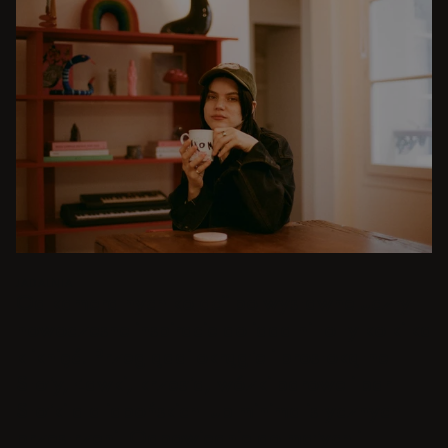
JADALNIA
Od kameralnych kolacji po wystawne uczty -
nowoczesne inspiracje do jadalni to tylko kilka
kliknięć. Przeglądaj okrągłe i prostokątne
Stoły, Ławki, krzesła, wózki barowe i bar
Stołki dla japońskich lub minimalistycznych
przestrzeni. Odpowiednie do małych i