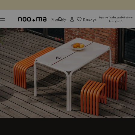
KOŃCZY SIĘ ZA
Kup teraz
Kup teraz
Łączna liczba produktów w
Koszyk
Produkty
koszyku:
0
Sale
Pro
Więcej
Od małych balkonów po przestronne ogrody,