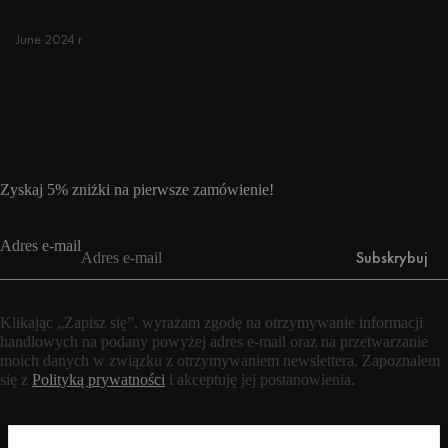
przestronnych domów.
June 2024 r.
Dowiedz się więcej
Dowiedz się więcej
Zyskaj 5% zniżki na pierwsze zamówienie!
Adres e-mail
Subskrybuj
Klikając „Zapisz się”, wyrażam zgodę na otrzymywanie informacji
handlowych na podany powyżej adres e-mail oraz na przetwarzanie
moich danych w związku z otrzymywaniem newslettera. Zapoznałem
się z
Polityką prywatności
i akceptuję jej postanowienia.