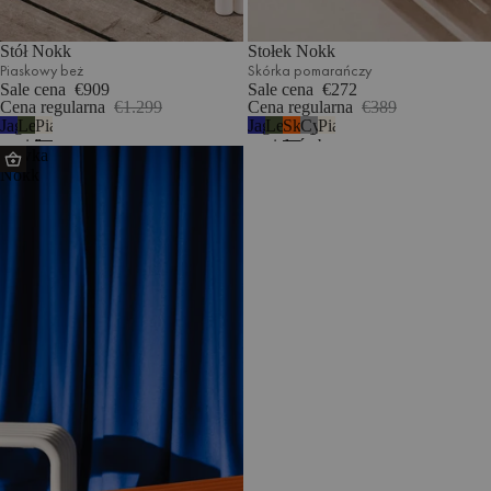
Stół Nokk
Stołek Nokk
Piaskowy beż
Skórka pomarańczy
Sale cena
€909
Sale cena
€272
Cena regularna
€1.299
Cena regularna
€389
Jagodowy
Leśna
Piaskowy
Jagodowy
Leśna
Skórka
Cynk
Piaskowy
mus
zieleń
beż
mus
zieleń
pomarańczy
beż
Ławka
Nokk