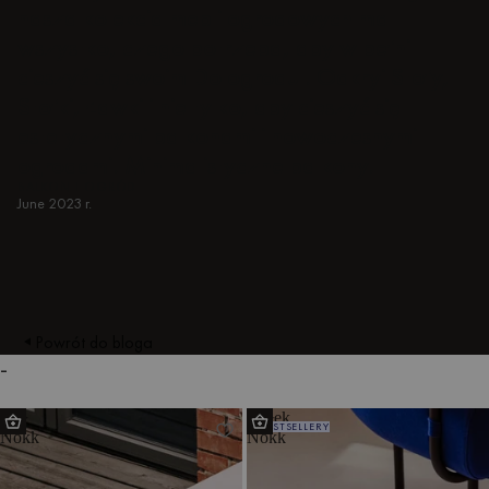
nasza kolekcja mebli ogrodowych ma
wszystko, czego potrzeba, aby w pełni
cieszyć się swoim Do ogrodu . Odkryj Stoły,
Stołki, Ławki i nie tylko, aby cieszyć się
estetycznymi balkonami i nowoczesnymi
ogrodami. Minimalistyczne balkony.
BALKON I OGRÓD
June 2023 r.
Powrót do bloga
-
Stół
Stołek
BESTSELLERY
Nokk
Nokk