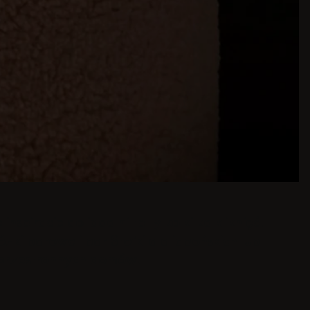
piracje do jadalni to tylko kilka kliknięć.
zki barowe i bar Stołki dla japońskich lub
 przestronnych domów.