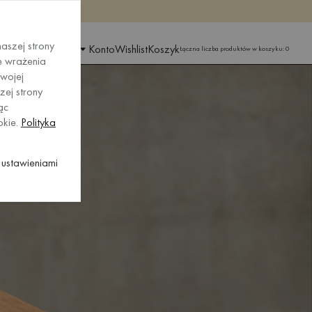
raz
raz
aszej strony
IONU I JĘZYKA
Konto
Wishlist
Koszyk
Łączna liczba produktów w koszyku:
0
e wrażenia
wojej
zej strony
ąc
okie.
Polityka
ustawieniami