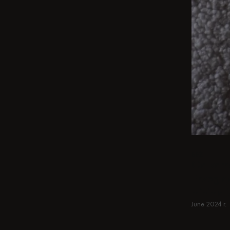
BEŻ
Od kamer
Przegląd
minimal
June 2024 r.
Dowiedz si
Dowiedz si