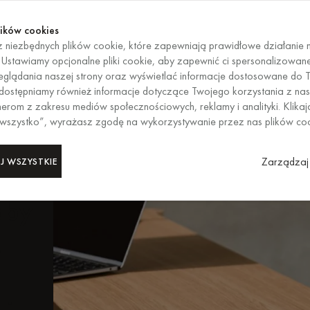
Kup te
KOŃCZY SIĘ ZA
Kup te
ików cookies
 niezbędnych plików cookie, które zapewniają prawidłowe działanie n
PL
/
EUR
WYBÓR REG
. Ustawiamy opcjonalne pliki cookie, aby zapewnić ci spersonalizowan
glądania naszej strony oraz wyświetlać informacje dostosowane do T
 Udostępniamy również informacje dotyczące Twojego korzystania z nas
ie
erom z zakresu mediów społecznościowych, reklamy i analityki. Klikaj
 wszystko”, wyrażasz zgodę na wykorzystywanie przez nas plików co
ze
Zarządzaj 
J WSZYSTKIE
 do
aby
.