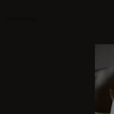
Powrót do bloga
ODKRYJ INNE HISTORIE