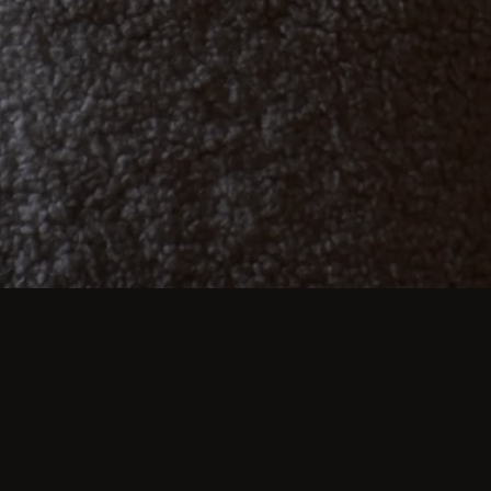
alnych kolacji po wystawne uczty - nowoczesne ins
aj okrągłe i prostokątne Stoły, Ławki, krzesła, wó
istycznych przestrzeni. Odpowiednie do małych i
ę więcej
ę więcej