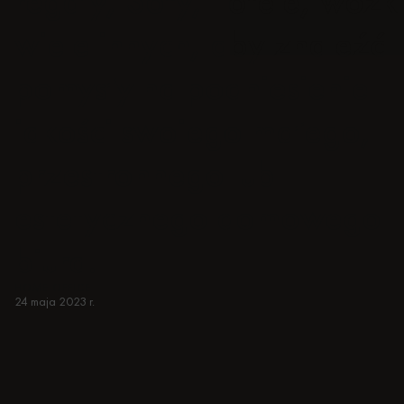
regały, Sofy, Fotele, wózki
wiele innych, aby znaleźć
pomysły na podniesienie
jakości swojego małego,
przestronnego lub
estetycznego domowego
biura.
HOME OFFICE
24 maja 2023 r.